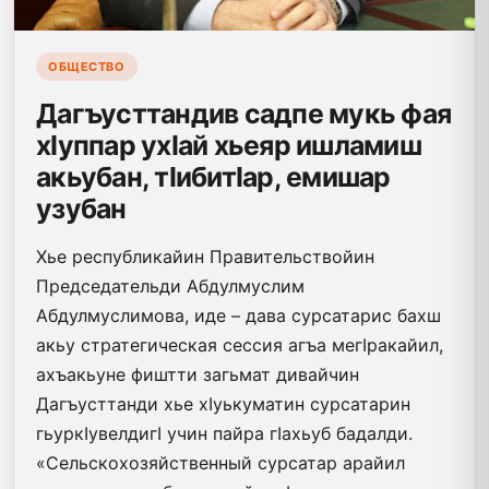
ОБЩЕСТВО
Дагъусттандив садпе мукь фая
хIуппар ухIай хьеяр ишламиш
акьубан, тIибитIар, емишар
узубан
Хье республикайин Правительствойин
Председательди Абдулмуслим
Абдулмуслимова, иде – дава сурсатарис бахш
акьу стратегическая сессия агъа мегIракайил,
ахъакьуне фиштти загьмат дивайчин
Дагъусттанди хье хIуькуматин сурсатарин
гьуркIувелдигI учин пайра гIахьуб бадалди.
«Сельскохозяйственный сурсатар арайил