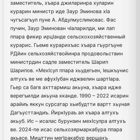
заместитель, хъара джиларинра хуларин
курарин министр иде Заур Эминова хIа
чугъсагъул пуне А. Абдулмуслимовас. Фас
пучин, Заур Эминован чIаларилди, ми лап
ппара фикир ирцIанде сельскохозяйственный
курарис. Гьеме курарихъас хъара гъургъуне
РДйин сельхозяйствойинра продовольствин
министрдин садпе заместитель Шарип
Шарипов. «МехIсул ппара хьудегьен, Iешкъунис
алтухъ ве ме афухIубан иджвелин шартIара.
Гьер са багв ахттармиш акьуна, хъара идже
верегъилди акьуна кканде. 1990 – 2022 исарин
арайиъ яккун сурсатар хьибудтти вартт хьуная
Дагъусттандиъ. ЙиркIураъ ая хъара алтухъ
акьуб. Ис – исалас бурунзин мехIсулра алтухъ
ве. 2024-пе исас сельхозярмаркабура ппара
акьасе. Мишттин мегIракабур вершахъ