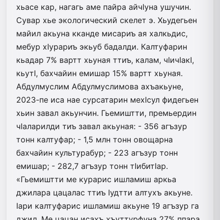
хьасе кар, нагагь аме пайра айчIуна ушучин.
Сувар хье экологический скелет э. Хьудегьен
майил акьуна кканде мисариъ ая халкьдис,
мебур хIурариъ экьуб бадалди. Калтуфарин
кьадар 7% вартт хьуная ттиъ, калам, чIичIакI,
кьутI, бахчайин емишар 15% вартт хьуная.
Абдулмуслим Абдулмуслимова ахъакьуне,
2023-пе иса нае сурсатарин мехIсул фидегьен
хьин завал акьунчин. Гьемиштти, премьердин
чIаларилди тиъ завал акьуная: - 356 агъзур
тонн калтуфар; - 1,5 млн тонн овощарна
бахчайин культурабур; - 223 агъзур тонн
емишар; - 282,7 агъзур тонн тIибитIар.
«Гьемиштти ме курарис ишламиш аркьа
джилара цацалас ттиъ Iудтти алтухъ акьуне.
Iари калтуфарис ишламиш акьуне 19 агъзур га
джил. Ме цацан исахъ хъуттурфуна 27% ппара