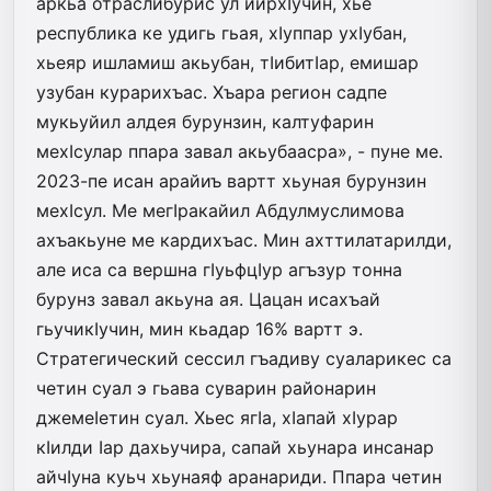
аркьа отраслибурис ул йирхIучин, хье
республика ке удигь гьая, хIуппар ухIубан,
хьеяр ишламиш акьубан, тIибитIар, емишар
узубан курарихъас. Хъара регион садпе
мукьуйил алдея бурунзин, калтуфарин
мехIсулар ппара завал акьубаасра», - пуне ме.
2023-пе исан арайиъ вартт хьуная бурунзин
мехIсул. Ме мегIракайил Абдулмуслимова
ахъакьуне ме кардихъас. Мин ахттилатарилди,
але иса са вершна гIуьфцIур агъзур тонна
бурунз завал акьуна ая. Цацан исахъай
гьучикIучин, мин кьадар 16% вартт э.
Стратегический сессил гъадиву суаларикес са
четин суал э гьава суварин районарин
джемеIетин суал. Хьес ягIа, хIапай хIурар
кIилди Iар дахьучира, сапай хьунара инсанар
айчIуна куьч хьунаяф аранариди. Ппара четин