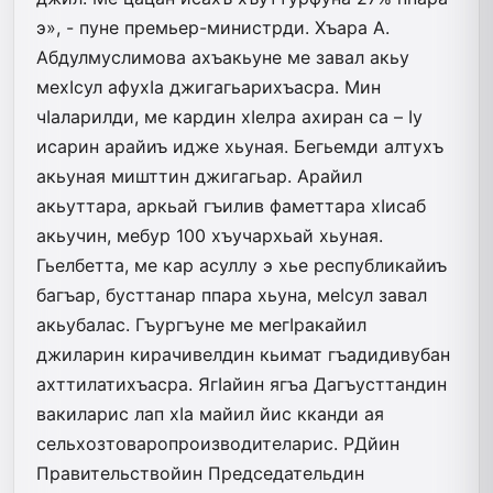
э», - пуне премьер-министрди. Хъара А.
Абдулмуслимова ахъакьуне ме завал акьу
мехIсул афухIа джигагьарихъасра. Мин
чIаларилди, ме кардин хIелра ахиран са – Iу
исарин арайиъ идже хьуная. Бегьемди алтухъ
акьуная мишттин джигагьар. Арайил
акьуттара, аркьай гъилив фаметтара хIисаб
акьучин, мебур 100 хъучархьай хьуная.
Гьелбетта, ме кар асуллу э хье республикайиъ
багъар, бусттанар ппара хьуна, меIсул завал
акьубалас. Гъургъуне ме мегIракайил
джиларин кирачивелдин кьимат гъадидивубан
ахттилатихъасра. ЯгIайин ягъа Дагъусттандин
вакиларис лап хIа майил йис кканди ая
сельхозтоваропроизводителарис. РДйин
Правительствойин Председательдин