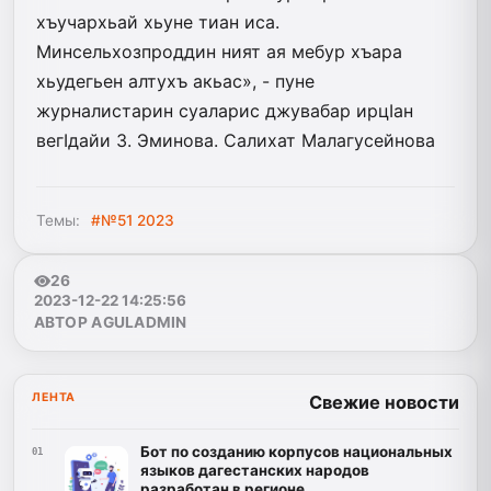
хъучархьай хьуне тиан иса.
Минсельхозпроддин ният ая мебур хъара
хьудегьен алтухъ акьас», - пуне
журналистарин суаларис джувабар ирцIан
вегIдайи З. Эминова. Салихат Малагусейнова
Темы:
#№51 2023
26
2023-12-22 14:25:56
АВТОР AGULADMIN
ЛЕНТА
Свежие новости
Бот по созданию корпусов национальных
01
языков дагестанских народов
разработан в регионе