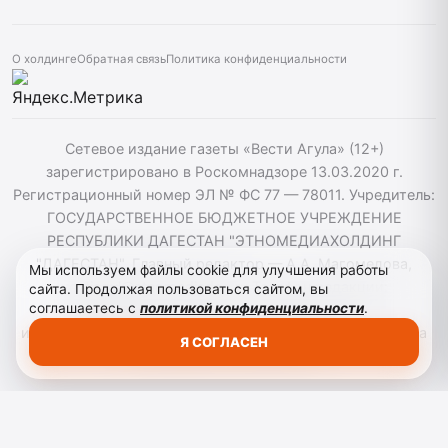
О холдинге
Обратная связь
Политика конфиденциальности
Сетевое издание газеты «Вести Агула» (12+)
зарегистрировано в Роскомнадзоре 13.03.2020 г.
Регистрационный номер ЭЛ № ФС 77 — 78011. Учредитель:
ГОСУДАРСТВЕННОЕ БЮДЖЕТНОЕ УЧРЕЖДЕНИЕ
РЕСПУБЛИКИ ДАГЕСТАН "ЭТНОМЕДИАХОЛДИНГ
"ДАГЕСТАН". Главный редактор — А.А. Магомедова,
Мы используем файлы cookie для улучшения работы
vestiagul@etnomediadag.ru Телефон редакции:
сайта. Продолжая пользоваться сайтом, вы
соглашаетесь с
политикой конфиденциальности
.
+79898808732 Телефон: +79289864883. При
использовании материалов сайта активная гиперссылка
Я СОГЛАСЕН
на vestiagula.ru обязательна.