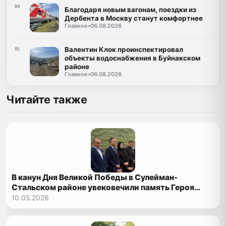
04
Благодаря новым вагонам, поездки из
Дербента в Москву станут комфортнее
Главное
•
06.08.2026
Валентин Клок проинспектировал
05
объекты водоснабжения в Буйнакском
районе
Главное
•
06.08.2026
Читайте также
В канун Дня Великой Победы в Сулейман-
Стальском районе увековечили память Героя
России
10.05.2026