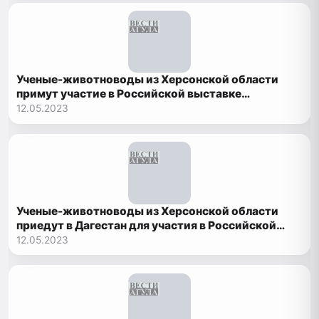
Ученые-животноводы из Херсонской области
примут участие в Российской выставке
племенных овец и коз в Дагестане
12.05.2023
Ученые-животноводы из Херсонской области
приедут в Дагестан для участия в Российской
выставке племенных овец и коз
12.05.2023