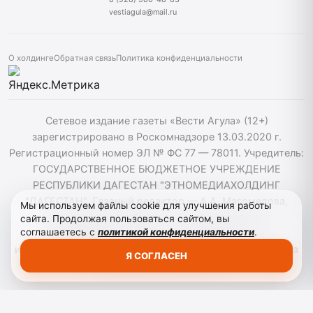
vestiagula@mail.ru
О холдинге
Обратная связь
Политика конфиденциальности
Сетевое издание газеты «Вести Агула» (12+)
зарегистрировано в Роскомнадзоре 13.03.2020 г.
Регистрационный номер ЭЛ № ФС 77 — 78011. Учредитель:
ГОСУДАРСТВЕННОЕ БЮДЖЕТНОЕ УЧРЕЖДЕНИЕ
РЕСПУБЛИКИ ДАГЕСТАН "ЭТНОМЕДИАХОЛДИНГ
"ДАГЕСТАН". Главный редактор — А.А. Магомедова,
Мы используем файлы cookie для улучшения работы
vestiagul@etnomediadag.ru Телефон редакции:
сайта. Продолжая пользоваться сайтом, вы
соглашаетесь с
политикой конфиденциальности
.
+79898808732 Телефон: +79289864883. При
использовании материалов сайта активная гиперссылка
Я СОГЛАСЕН
на vestiagula.ru обязательна.