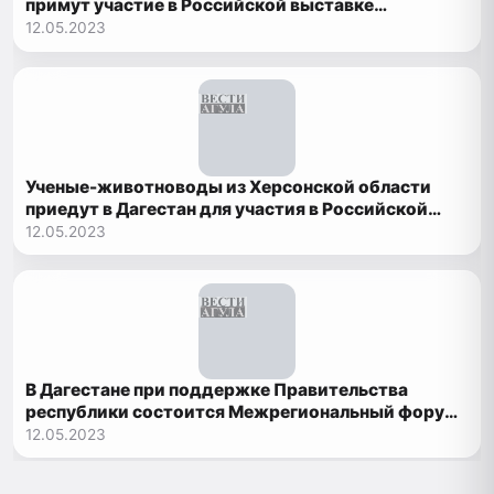
примут участие в Российской выставке
племенных овец и коз в Дагестане
12.05.2023
Ученые-животноводы из Херсонской области
приедут в Дагестан для участия в Российской
выставке племенных овец и коз
12.05.2023
В Дагестане при поддержке Правительства
республики состоится Межрегиональный форум
организаторов здравоохранения "Каспий 2023.
12.05.2023
Открытый диалог о цифре"