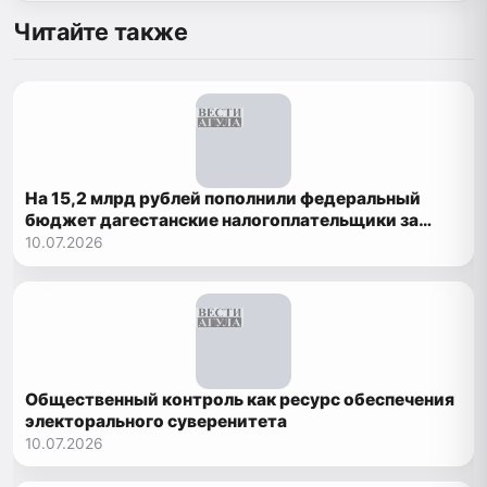
Читайте также
На 15,2 млрд рублей пополнили федеральный
бюджет дагестанские налогоплательщики за
полгода
10.07.2026
Общественный контроль как ресурс обеспечения
электорального суверенитета
10.07.2026