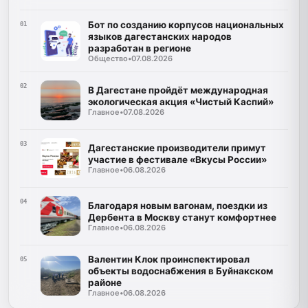
Бот по созданию корпусов национальных
01
языков дагестанских народов
разработан в регионе
Общество
•
07.08.2026
02
В Дагестане пройдёт международная
экологическая акция «Чистый Каспий»
Главное
•
07.08.2026
03
Дагестанские производители примут
участие в фестивале «Вкусы России»
Главное
•
06.08.2026
04
Благодаря новым вагонам, поездки из
Дербента в Москву станут комфортнее
Главное
•
06.08.2026
Валентин Клок проинспектировал
05
объекты водоснабжения в Буйнакском
районе
Главное
•
06.08.2026