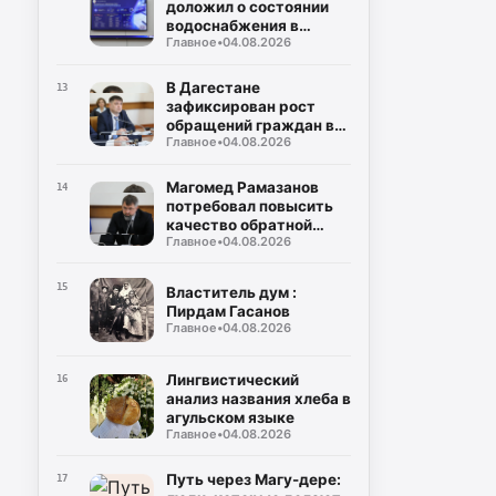
доложил о состоянии
водоснабжения в
Главное
•
04.08.2026
районах и городах
Дагестана
В Дагестане
13
зафиксирован рост
обращений граждан в
Главное
•
04.08.2026
органы власти
Магомед Рамазанов
14
потребовал повысить
качество обратной
Главное
•
04.08.2026
связи с населением
15
Властитель дум :
Пирдам Гасанов
Главное
•
04.08.2026
Лингвистический
16
анализ названия хлеба в
агульском языке
Главное
•
04.08.2026
Путь через Магу-дере:
17