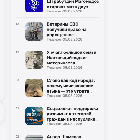
Шарабутдин Магомедов
откроют матч двух
Главное
•
05.08.2026
«Динамо»
Ветераны СВО
08
получили право на
упрощенное
Главное
•
05.08.2026
заключение
соцконтракта
У очага большой семьи.
09
Настоящий подвиг
материнства
Главное
•
05.08.2026
Слово как код народа:
10
почему исчезновение
языка — это утрата
Главное
•
05.08.2026
мира
Социальная поддержка
11
уязвимых категорий
граждан в Республике
Главное
•
05.08.2026
Дагестан
Анвар Шамилов
12