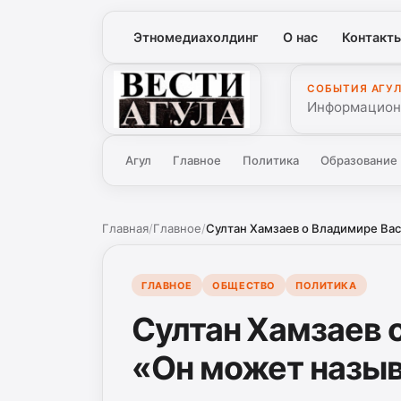
Этномедиахолдинг
О нас
Контакт
СОБЫТИЯ АГУ
Вести Агула
Информационн
Агул
Главное
Политика
Образование
Главная
/
Главное
/
Султан Хамзаев о Владимире Вас
ГЛАВНОЕ
ОБЩЕСТВО
ПОЛИТИКА
Султан Хамзаев 
«Он может назыв