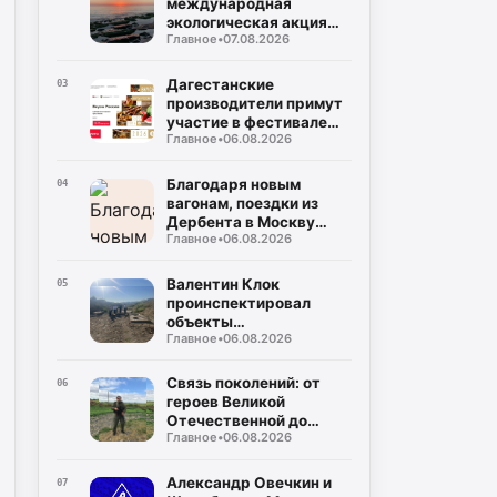
международная
экологическая акция
Главное
•
07.08.2026
«Чистый Каспий»
Дагестанские
03
производители примут
участие в фестивале
Главное
•
06.08.2026
«Вкусы России»
Благодаря новым
04
вагонам, поездки из
Дербента в Москву
Главное
•
06.08.2026
станут комфортнее
Валентин Клок
05
проинспектировал
объекты
Главное
•
06.08.2026
водоснабжения в
Буйнакском районе
Связь поколений: от
06
героев Великой
Отечественной до
Главное
•
06.08.2026
защитников СВО
Александр Овечкин и
07