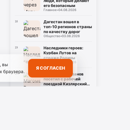
люди, которые делают
его безопасным
Главное
•
04.08.2026
Дагестан вошел в
18
топ-10 регионов страны
по качеству дорог
Общество
•
03.08.2026
Наследники героев:
19
Курбан Лутов на
страже Родины
Главное
•
02.08.2026
, вы
Я СОГЛАСЕН
х браузера.
Магомед Рамазанов
20
посетил с рабочей
поездкой Кизлярский
Общество
•
02.08.2026
район
уста,
Жить в