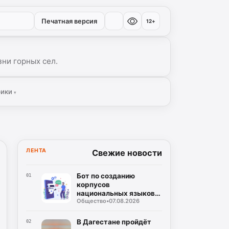
Печатная версия
12+
ни горных сел.
рики
▾
ЛЕНТА
Свежие новости
Бот по созданию
01
корпусов
национальных языков
Общество
•
07.08.2026
дагестанских народов
разработан в регионе
В Дагестане пройдёт
02