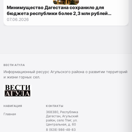
Минимущество Дагестана сохранило для
бюджета республики более 2,3 млн рублей
налогового потенциала
07.06.2026
ВЕСТИ АГУЛА
Информационный ресурс Агульского района о развитии территорий
и жизни горных сел.
НАВИГАЦИЯ
КОНТАКТЫ
368380, Республика
Главная
Дагестан, Агульский
район, село Тпиг, ул.
Центральная, д. 60
8 (928) 986-48-83