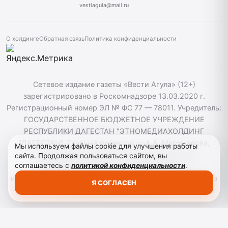
vestiagula@mail.ru
О холдинге
Обратная связь
Политика конфиденциальности
Сетевое издание газеты «Вести Агула» (12+)
зарегистрировано в Роскомнадзоре 13.03.2020 г.
Регистрационный номер ЭЛ № ФС 77 — 78011. Учредитель:
ГОСУДАРСТВЕННОЕ БЮДЖЕТНОЕ УЧРЕЖДЕНИЕ
РЕСПУБЛИКИ ДАГЕСТАН "ЭТНОМЕДИАХОЛДИНГ
"ДАГЕСТАН". Главный редактор — А.А. Магомедова,
Мы используем файлы cookie для улучшения работы
vestiagul@etnomediadag.ru Телефон редакции:
сайта. Продолжая пользоваться сайтом, вы
соглашаетесь с
политикой конфиденциальности
.
+79898808732 Телефон: +79289864883. При
использовании материалов сайта активная гиперссылка
Я СОГЛАСЕН
на vestiagula.ru обязательна.