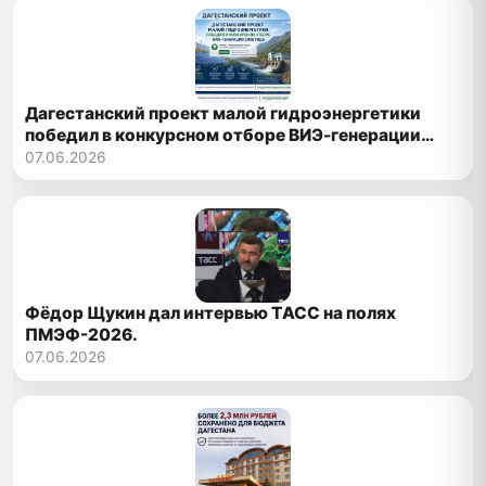
Дагестанский проект малой гидроэнергетики
победил в конкурсном отборе ВИЭ-генерации
2026 года
07.06.2026
Фёдор Щукин дал интервью ТАСС на полях
ПМЭФ-2026.
07.06.2026