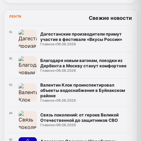
ЛЕНТА
Свежие новости
01
Дагестанские производители примут
участие в фестивале «Вкусы России»
Главное
•
06.08.2026
02
Благодаря новым вагонам, поездки из
Дербента в Москву станут комфортнее
Главное
•
06.08.2026
Валентин Клок проинспектировал
03
объекты водоснабжения в Буйнакском
районе
Главное
•
06.08.2026
04
Связь поколений: от героев Великой
Отечественной до защитников СВО
Главное
•
06.08.2026
05