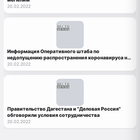
20.02.2022
Информация Оперативного штаба по
недопущению распространения коронавируса на
территории Республики Дагестан
20.02.2022
Правительство Дагестана и "Деловая Россия"
обговорили условия сотрудничества
20.02.2022