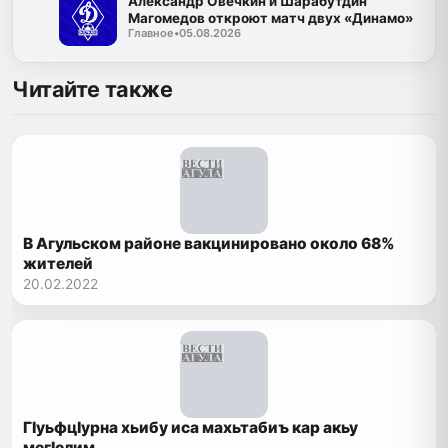
Александр Овечкин и Шарабутдин
Магомедов откроют матч двух «Динамо»
Главное
•
05.08.2026
Читайте также
В Агульском районе вакцинировано около 68%
жителей
20.02.2022
ГIуьфцIурна хьибу иса махьтабиъ кар акьу
мегIелим