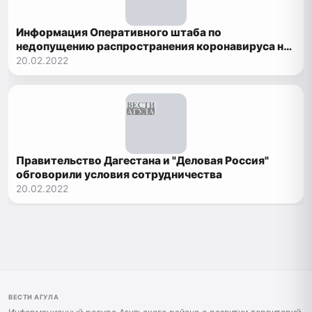
Информация Оперативного штаба по
недопущению распространения коронавируса на
территории Республики Дагестан
20.02.2022
Правительство Дагестана и "Деловая Россия"
обговорили условия сотрудничества
20.02.2022
ВЕСТИ АГУЛА