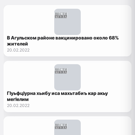
В Агульском районе вакцинировано около 68%
жителей
20.02.2022
ГIуьфцIурна хьибу иса махьтабиъ кар акьу
мегIелим
20.02.2022