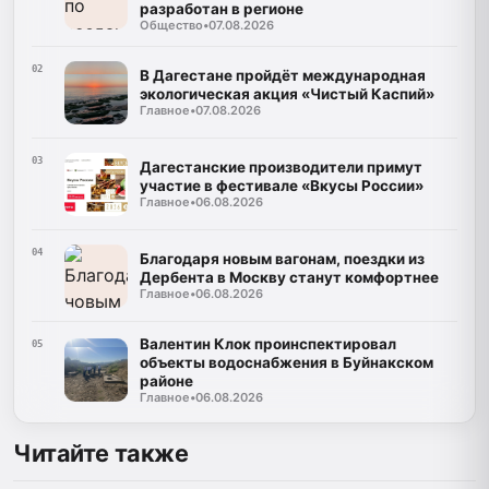
разработан в регионе
Общество
•
07.08.2026
02
В Дагестане пройдёт международная
экологическая акция «Чистый Каспий»
Главное
•
07.08.2026
03
Дагестанские производители примут
участие в фестивале «Вкусы России»
Главное
•
06.08.2026
04
Благодаря новым вагонам, поездки из
Дербента в Москву станут комфортнее
Главное
•
06.08.2026
Валентин Клок проинспектировал
05
объекты водоснабжения в Буйнакском
районе
Главное
•
06.08.2026
Читайте также