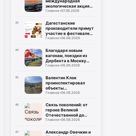
международная
экологическая акция
Главное
•
07.08.2026
«Чистый Каспий»
Дагестанские
03
производители примут
участие в фестивале
Главное
•
06.08.2026
«Вкусы России»
Благодаря новым
04
вагонам, поездки из
Дербента в Москву
Главное
•
06.08.2026
станут комфортнее
Валентин Клок
05
проинспектировал
объекты
Главное
•
06.08.2026
водоснабжения в
Буйнакском районе
Связь поколений: от
06
героев Великой
Отечественной до
Главное
•
06.08.2026
защитников СВО
Александр Овечкин и
07