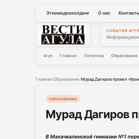
Этномедиахолдинг
О нас
Контакт
СОБЫТИЯ АГУ
Вести Агула
Информационн
Агул
Главное
Политика
Образование
Главная
/
Образование
/
Мурад Дагиров провел «Урок
ОБРАЗОВАНИЕ
Мурад Дагиров п
В Махачкалинской гимназии №1 пер