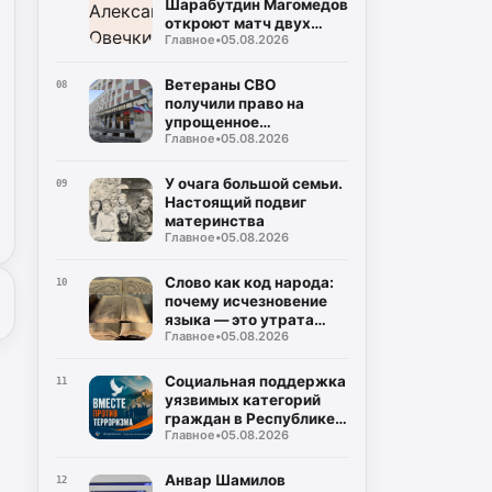
Шарабутдин Магомедов
откроют матч двух
Главное
•
05.08.2026
«Динамо»
Ветераны СВО
08
получили право на
упрощенное
Главное
•
05.08.2026
заключение
соцконтракта
У очага большой семьи.
09
Настоящий подвиг
материнства
Главное
•
05.08.2026
Слово как код народа:
10
почему исчезновение
языка — это утрата
Главное
•
05.08.2026
мира
Социальная поддержка
11
уязвимых категорий
граждан в Республике
Главное
•
05.08.2026
Дагестан
Анвар Шамилов
12