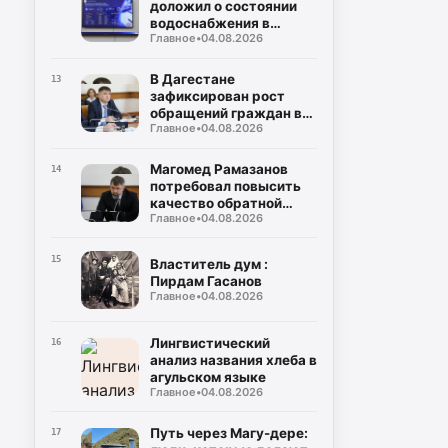
доложил о состоянии
водоснабжения в
Главное
•
04.08.2026
районах и городах
Дагестана
В Дагестане
13
зафиксирован рост
обращений граждан в
Главное
•
04.08.2026
органы власти
Магомед Рамазанов
14
потребовал повысить
качество обратной
Главное
•
04.08.2026
связи с населением
15
Властитель дум :
Пирдам Гасанов
Главное
•
04.08.2026
Лингвистический
16
анализ названия хлеба в
агульском языке
Главное
•
04.08.2026
Путь через Магу-дере:
17