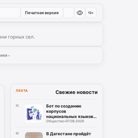
Печатная версия
12+
ни горных сел.
рики
▾
ЛЕНТА
Свежие новости
Бот по созданию
01
корпусов
национальных языков
Общество
•
07.08.2026
дагестанских народов
разработан в регионе
В Дагестане пройдёт
02