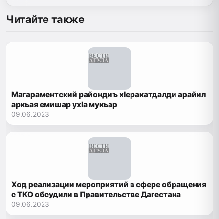
Читайте также
Магараментский райондиъ хIеракатдалди арайил
аркьая емишар ухIа мукьар
09.06.2023
Ход реализации мероприятий в сфере обращения
с ТКО обсудили в Правительстве Дагестана
09.06.2023