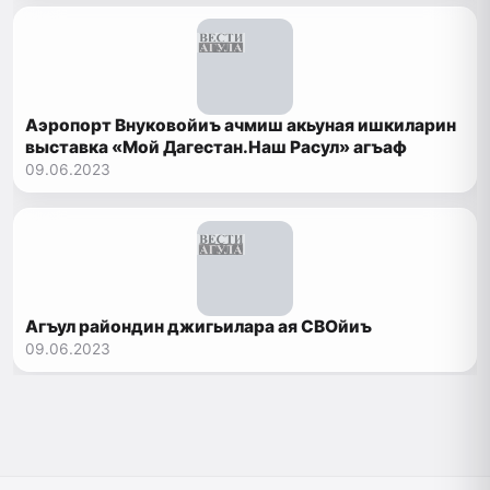
Аэропорт Внуковойиъ ачмиш акьуная ишкиларин
выставка «Мой Дагестан.Наш Расул» агъаф
09.06.2023
Агъул райондин джигьилара ая СВОйиъ
09.06.2023