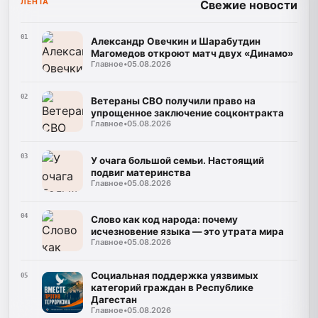
ЛЕНТА
Свежие новости
01
Александр Овечкин и Шарабутдин
Магомедов откроют матч двух «Динамо»
Главное
•
05.08.2026
02
Ветераны СВО получили право на
упрощенное заключение соцконтракта
Главное
•
05.08.2026
03
У очага большой семьи. Настоящий
подвиг материнства
Главное
•
05.08.2026
04
Слово как код народа: почему
исчезновение языка — это утрата мира
Главное
•
05.08.2026
Социальная поддержка уязвимых
05
категорий граждан в Республике
Дагестан
Главное
•
05.08.2026