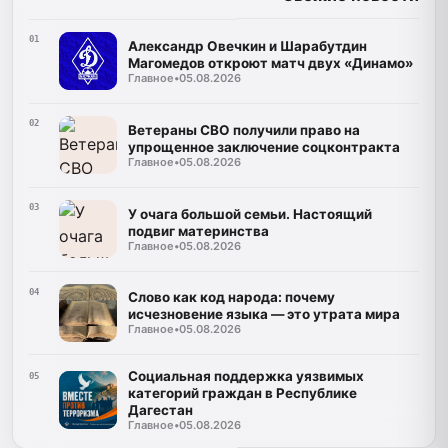
01
Александр Овечкин и Шарабутдин
Магомедов откроют матч двух «Динамо»
Главное
•
05.08.2026
02
Ветераны СВО получили право на
упрощенное заключение соцконтракта
Главное
•
05.08.2026
03
У очага большой семьи. Настоящий
подвиг материнства
Главное
•
05.08.2026
04
Слово как код народа: почему
исчезновение языка — это утрата мира
Главное
•
05.08.2026
Социальная поддержка уязвимых
05
категорий граждан в Республике
Дагестан
Главное
•
05.08.2026