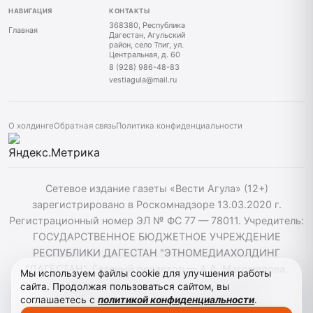
НАВИГАЦИЯ
КОНТАКТЫ
368380, Республика
Главная
Дагестан, Агульский
район, село Тпиг, ул.
Центральная, д. 60
8 (928) 986-48-83
vestiagula@mail.ru
О холдинге
Обратная связь
Политика конфиденциальности
Сетевое издание газеты «Вести Агула» (12+)
зарегистрировано в Роскомнадзоре 13.03.2020 г.
Регистрационный номер ЭЛ № ФС 77 — 78011. Учредитель:
ГОСУДАРСТВЕННОЕ БЮДЖЕТНОЕ УЧРЕЖДЕНИЕ
РЕСПУБЛИКИ ДАГЕСТАН "ЭТНОМЕДИАХОЛДИНГ
"ДАГЕСТАН". Главный редактор — А.А. Магомедова,
Мы используем файлы cookie для улучшения работы
vestiagul@etnomediadag.ru Телефон редакции:
сайта. Продолжая пользоваться сайтом, вы
соглашаетесь с
политикой конфиденциальности
.
+79898808732 Телефон: +79289864883. При