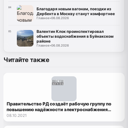
04
Благодаря новым вагонам, поездки из
Дербента в Москву станут комфортнее
Главное
•
06.08.2026
Валентин Клок проинспектировал
05
объекты водоснабжения в Буйнакском
районе
Главное
•
06.08.2026
Читайте также
Правительство РД создаёт рабочую группу по
повышению надёжности электроснабжения
Махачкалы
08.10.2021