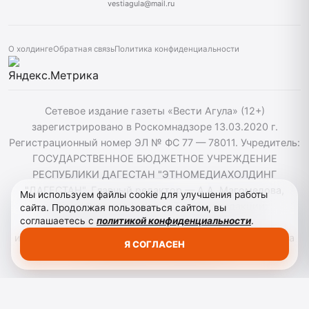
vestiagula@mail.ru
О холдинге
Обратная связь
Политика конфиденциальности
Сетевое издание газеты «Вести Агула» (12+)
зарегистрировано в Роскомнадзоре 13.03.2020 г.
Регистрационный номер ЭЛ № ФС 77 — 78011. Учредитель:
ГОСУДАРСТВЕННОЕ БЮДЖЕТНОЕ УЧРЕЖДЕНИЕ
РЕСПУБЛИКИ ДАГЕСТАН "ЭТНОМЕДИАХОЛДИНГ
"ДАГЕСТАН". Главный редактор — А.А. Магомедова,
Мы используем файлы cookie для улучшения работы
vestiagul@etnomediadag.ru Телефон редакции:
сайта. Продолжая пользоваться сайтом, вы
соглашаетесь с
политикой конфиденциальности
.
+79898808732 Телефон: +79289864883. При
использовании материалов сайта активная гиперссылка
Я СОГЛАСЕН
на vestiagula.ru обязательна.