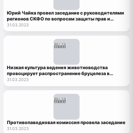
Юрий Чайка провел заседание с руководителями
регионов СКФО по вопросам защиты прав и
законных интересов дольщиков
31.03.2023
Низкая культура ведения животноводства
провоцирует распространение бруцелеза в
Дагестане
31.03.2023
Противопаводковая комиссия провела заседание
31.03.2023