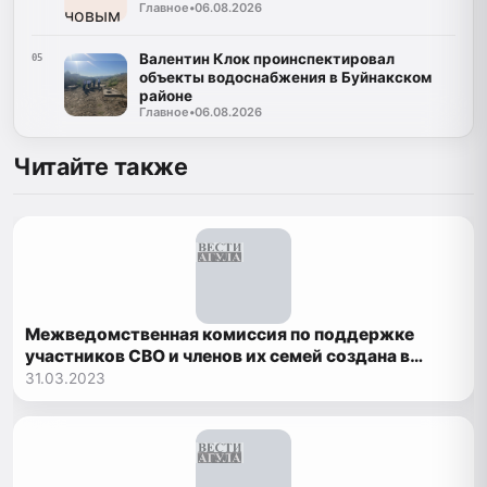
Главное
•
06.08.2026
Валентин Клок проинспектировал
05
объекты водоснабжения в Буйнакском
районе
Главное
•
06.08.2026
Читайте также
Межведомственная комиссия по поддержке
участников СВО и членов их семей создана в
Дагестане по поручению Главы РД Сергея
31.03.2023
Меликова