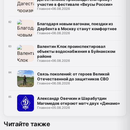
участие в фестивале «Вкусы России»
Главное
•
06.08.2026
02
Благодаря новым вагонам, поездки из
Дербента в Москву станут комфортнее
Главное
•
06.08.2026
Валентин Клок проинспектировал
03
объекты водоснабжения в Буйнакском
районе
Главное
•
06.08.2026
04
Связь поколений: от героев Великой
Отечественной до защитников СВО
Главное
•
06.08.2026
05
Александр Овечкин и Шарабутдин
Магомедов откроют матч двух «Динамо»
Главное
•
05.08.2026
Читайте также