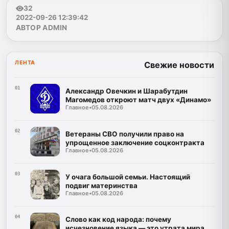
32
2022-09-26 12:39:42
АВТОР ADMIN
ЛЕНТА
Свежие новости
01
Александр Овечкин и Шарабутдин
Магомедов откроют матч двух «Динамо»
Главное
•
05.08.2026
02
Ветераны СВО получили право на
упрощенное заключение соцконтракта
Главное
•
05.08.2026
03
У очага большой семьи. Настоящий
подвиг материнства
Главное
•
05.08.2026
04
Слово как код народа: почему
исчезновение языка — это утрата мира