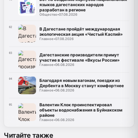
языков дагестанских народов
разработан в регионе
Общество
•
07.08.2026
02
В Дагестане пройдёт международная
экологическая акция «Чистый Каспий»
Главное
•
07.08.2026
03
Дагестанские производители примут
участие в фестивале «Вкусы России»
Главное
•
06.08.2026
04
Благодаря новым вагонам, поездки из
Дербента в Москву станут комфортнее
Главное
•
06.08.2026
Валентин Клок проинспектировал
05
объекты водоснабжения в Буйнакском
районе
Главное
•
06.08.2026
Читайте также