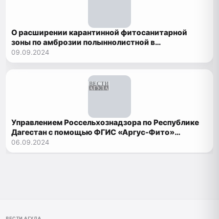
О расширении карантинной фитосанитарной
зоны по амброзии полыннолистной в
Бабаюртовском районе
09.09.2024
Управлением Россельхознадзора по Республике
Дагестан с помощью ФГИС «Аргус-Фито»
выявлены нарушения при ввозе подкарантинной
06.09.2024
продукции
ВЕСТИ АГУЛА