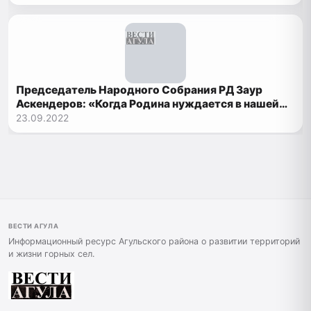
Председатель Народного Собрания РД Заур
Аскендеров: «Когда Родина нуждается в нашей
поддержке - мы не можем оставаться в стороне»
23.09.2022
ВЕСТИ АГУЛА
Информационный ресурс Агульского района о развитии территорий
и жизни горных сел.