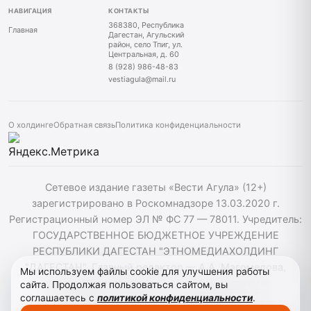
НАВИГАЦИЯ
КОНТАКТЫ
368380, Республика
Главная
Дагестан, Агульский
район, село Тпиг, ул.
Центральная, д. 60
8 (928) 986-48-83
vestiagula@mail.ru
О холдинге
Обратная связь
Политика конфиденциальности
Сетевое издание газеты «Вести Агула» (12+)
зарегистрировано в Роскомнадзоре 13.03.2020 г.
Регистрационный номер ЭЛ № ФС 77 — 78011. Учредитель:
ГОСУДАРСТВЕННОЕ БЮДЖЕТНОЕ УЧРЕЖДЕНИЕ
РЕСПУБЛИКИ ДАГЕСТАН "ЭТНОМЕДИАХОЛДИНГ
"ДАГЕСТАН". Главный редактор — А.А. Магомедова,
Мы используем файлы cookie для улучшения работы
vestiagul@etnomediadag.ru Телефон редакции:
сайта. Продолжая пользоваться сайтом, вы
соглашаетесь с
политикой конфиденциальности
.
+79898808732 Телефон: +79289864883. При