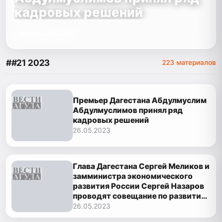
кадровых решений
26.05.2023
Читать материал
##21 2023
223 материалов
Премьер Дагестана Абдулмуслим
Абдулмуслимов принял ряд
кадровых решений
26.05.2023
Глава Дагестана Сергей Меликов и
замминистра экономического
развития России Сергей Назаров
проводят совещание по развитию
Каспийского прибрежного
26.05.2023
кластера