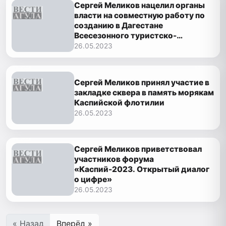
Сергей Меликов нацелил органы
власти на совместную работу по
созданию в Дагестане
Всесезонного туристско-
рекреационного комплекса
26.05.2023
Сергей Меликов принял участие в
закладке сквера в память морякам
Каспийской флотилии
26.05.2023
Сергей Меликов приветствовал
участников форума
«Каспий-2023. Открытый диалог
о цифре»
26.05.2023
« Назад
Вперёд »