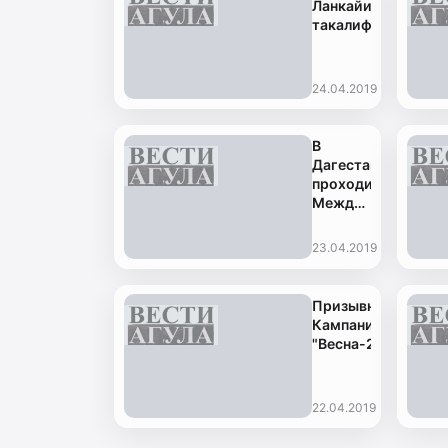
Ланкайис
такалиф
24.04.2019
В
Дагестане
проходит
Международный
фестиваль
национальных
23.04.2019
театров
прикаспийских
государств
Призывная
Кампания
"Весна-2019"
22.04.2019