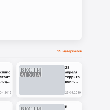
29 материалов
28
спийске
апреля
стоится
территории
олодежный
воинских
лопробег
мемориалов
будут
.04.2019
25.04.2019
облагорожены
В