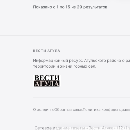
Показано с
1
по
15
из
29
результатов
ВЕСТИ АГУЛА
Информационный ресурс Агульского района о р
территорий и жизни горных сел.
О холдинге
Обратная связь
Политика конфиденциал
Сетевое издание газеты «Вести Агула» (12+)