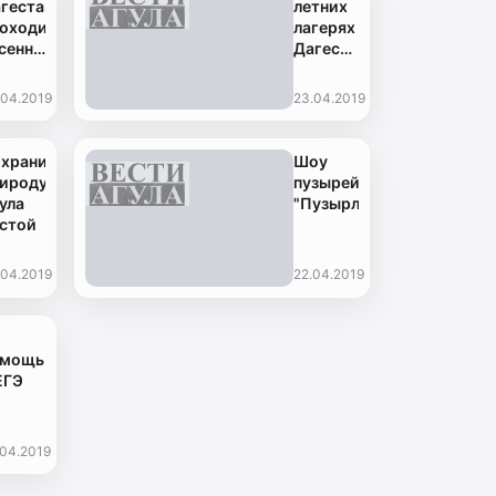
гестане
летних
оходит
лагерях
сенний
Дагестана
топробег
отдохнут
более
.04.2019
23.04.2019
17
тысяч
детей
храним
Шоу
ироду
пузырей
ула
"Пузырландия"
стой
.04.2019
22.04.2019
омощь
ЕГЭ
.04.2019