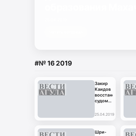
образования Маха
25.04.2019
Читать материал
#№ 16 2019
Закир
Каидов
восстановлен
судом
на
должности
25.04.2019
начальника
Управления
образования
Шри-
Махачкалы