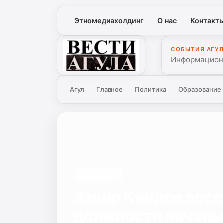
Этномедиахолдинг
О нас
Контакт
СОБЫТИЯ АГУ
Вести Агула
Информационн
Агул
Главное
Политика
Образование
#№ 16 2019
Закир Каидов восс
должности началь