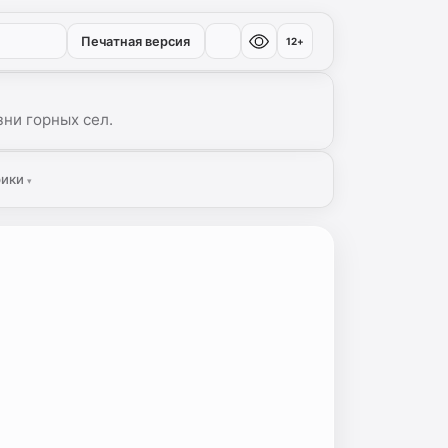
Печатная версия
12+
ни горных сел.
рики
▾