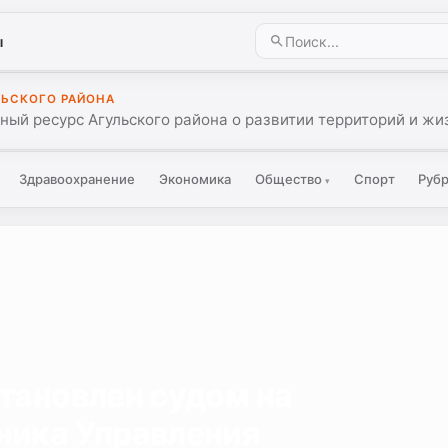
ы
ЛЬСКОГО РАЙОНА
ый ресурс Агульского района о развитии территорий и жиз
Здравоохранение
Экономика
Общество
Спорт
Руб
▾
тановлен судом на
ника Управления