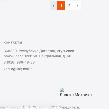
‹
1
2
›
КОНТАКТЫ
368380, Республика Дагестан, Агульский
район, село Тпиг, ул. Центральная, д. 60
8 (928) 986-48-83
vestiagula@mail.ru
онный номер ЭЛ № ФС 77 — 78011. Учредитель: