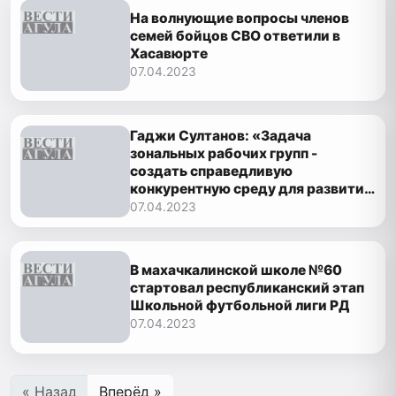
На волнующие вопросы членов
семей бойцов СВО ответили в
Хасавюрте
07.04.2023
Гаджи Султанов: «Задача
зональных рабочих групп -
создать справедливую
конкурентную среду для развития
бизнеса»
07.04.2023
В махачкалинской школе №60
стартовал республиканский этап
Школьной футбольной лиги РД
07.04.2023
« Назад
Вперёд »