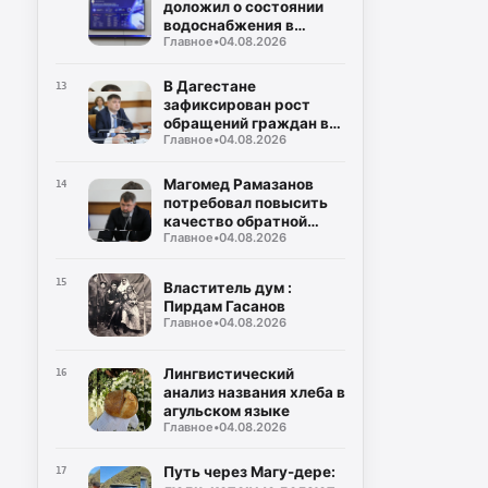
доложил о состоянии
водоснабжения в
Главное
•
04.08.2026
районах и городах
Дагестана
В Дагестане
13
зафиксирован рост
обращений граждан в
Главное
•
04.08.2026
органы власти
Магомед Рамазанов
14
потребовал повысить
качество обратной
Главное
•
04.08.2026
связи с населением
15
Властитель дум :
Пирдам Гасанов
Главное
•
04.08.2026
Лингвистический
16
анализ названия хлеба в
агульском языке
Главное
•
04.08.2026
Путь через Магу-дере:
17