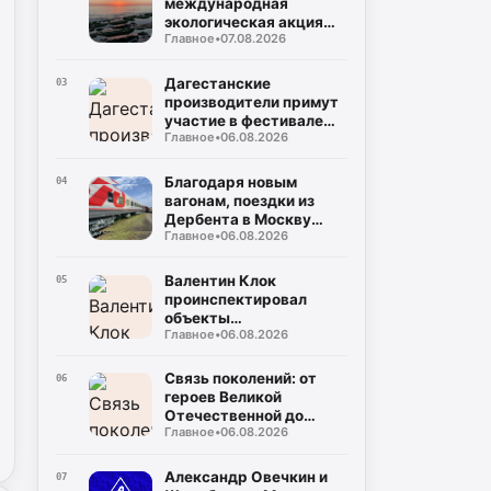
международная
экологическая акция
Главное
•
07.08.2026
«Чистый Каспий»
Дагестанские
03
производители примут
участие в фестивале
Главное
•
06.08.2026
«Вкусы России»
Благодаря новым
04
вагонам, поездки из
Дербента в Москву
Главное
•
06.08.2026
станут комфортнее
Валентин Клок
05
проинспектировал
объекты
Главное
•
06.08.2026
водоснабжения в
Буйнакском районе
Связь поколений: от
06
героев Великой
Отечественной до
Главное
•
06.08.2026
защитников СВО
Александр Овечкин и
07