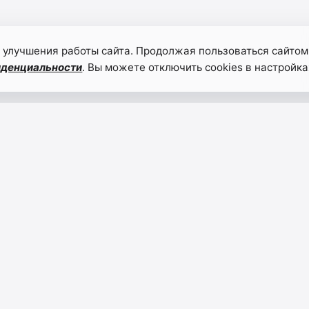
 улучшения работы сайта. Продолжая пользоваться сайтом
иденциальности
. Вы можете отключить cookies в настройка
Роспотребнадзор
Двой
сообщил о
празд
многолетней
эпидемии