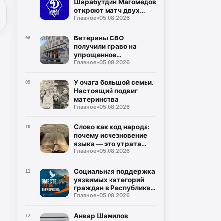
Шарабутдин Магомедов
откроют матч двух
Главное
•
05.08.2026
«Динамо»
Ветераны СВО
08
получили право на
упрощенное
Главное
•
05.08.2026
заключение
соцконтракта
У очага большой семьи.
09
Настоящий подвиг
материнства
Главное
•
05.08.2026
Слово как код народа:
10
почему исчезновение
языка — это утрата
Главное
•
05.08.2026
мира
Социальная поддержка
11
уязвимых категорий
граждан в Республике
Главное
•
05.08.2026
Дагестан
Анвар Шамилов
12