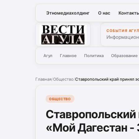
Этномедиахолдинг
О нас
Контакт
СОБЫТИЯ АГУ
Вести Агула
Информационн
Агул
Главное
Политика
Образование
Главная
/
Общество
/
Ставропольский край принял эс
ОБЩЕСТВО
Ставропольский 
«Мой Дагестан -