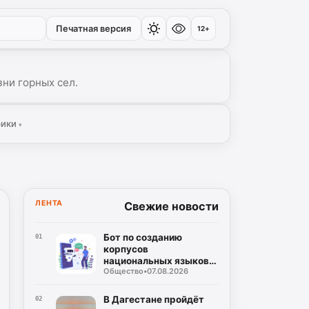
Печатная версия
12+
ни горных сел.
рики
▾
ЛЕНТА
Свежие новости
Бот по созданию
01
корпусов
национальных языков
Общество
•
07.08.2026
дагестанских народов
разработан в регионе
В Дагестане пройдёт
02