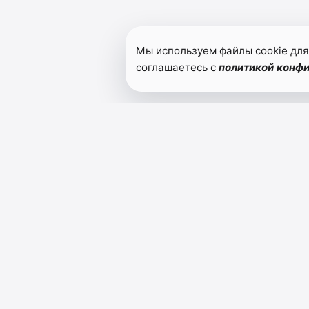
Мы используем файлы cookie для
соглашаетесь с
политикой конф
Читайте также
Дагъусттандиъ
хьуне
"Тотальный
диктант"