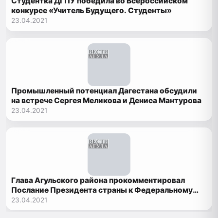
Студентка ДГПУ победила во Всероссийском
конкурсе «Учитель Будущего. Студенты»
23.04.2021
Промышленный потенциал Дагестана обсудили
на встрече Сергея Меликова и Дениса Мантурова
23.04.2021
Глава Агульского района прокомментировал
Послание Президента страны к Федеральному
Собранию
23.04.2021