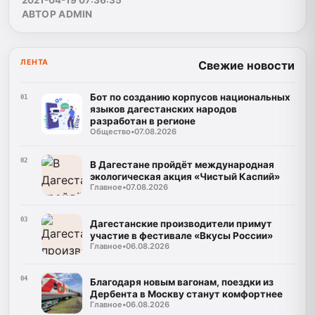
2021-04-19 07:36:35
АВТОР ADMIN
ЛЕНТА
Свежие новости
Бот по созданию корпусов национальных
01
языков дагестанских народов
разработан в регионе
Общество
•
07.08.2026
02
В Дагестане пройдёт международная
экологическая акция «Чистый Каспий»
Главное
•
07.08.2026
03
Дагестанские производители примут
участие в фестивале «Вкусы России»
Главное
•
06.08.2026
04
Благодаря новым вагонам, поездки из
Дербента в Москву станут комфортнее
Главное
•
06.08.2026