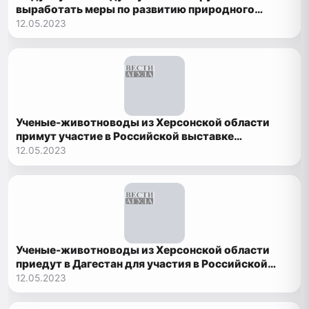
выработать меры по развитию природного
заповедника «Дагестанский»
12.05.2023
Ученые-животноводы из Херсонской области
примут участие в Российской выставке
племенных овец и коз в Дагестане
12.05.2023
Ученые-животноводы из Херсонской области
приедут в Дагестан для участия в Российской
выставке племенных овец и коз
12.05.2023