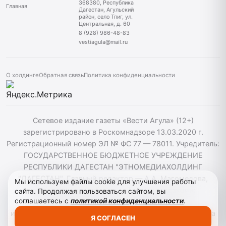
368380, Республика
Главная
Дагестан, Агульский
район, село Тпиг, ул.
Центральная, д. 60
8 (928) 986-48-83
vestiagula@mail.ru
О холдинге
Обратная связь
Политика конфиденциальности
Сетевое издание газеты «Вести Агула» (12+)
зарегистрировано в Роскомнадзоре 13.03.2020 г.
Регистрационный номер ЭЛ № ФС 77 — 78011. Учредитель:
ГОСУДАРСТВЕННОЕ БЮДЖЕТНОЕ УЧРЕЖДЕНИЕ
РЕСПУБЛИКИ ДАГЕСТАН "ЭТНОМЕДИАХОЛДИНГ
"ДАГЕСТАН". Главный редактор — А.А. Магомедова,
Мы используем файлы cookie для улучшения работы
vestiagul@etnomediadag.ru Телефон редакции:
сайта. Продолжая пользоваться сайтом, вы
соглашаетесь с
политикой конфиденциальности
.
+79898808732 Телефон: +79289864883. При
использовании материалов сайта активная гиперссылка
Я СОГЛАСЕН
на vestiagula.ru обязательна.