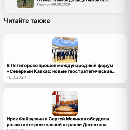
Отечественной до защитников СВО
Главное
•
06.08.2026
Читайте также
В Пятигорске прошёл международный форум
«Северный Кавказ: новые геостратегические
возможности»
11.10.2024
Ирек Файзуллин и Сергей Меликов обсудили
развитие строительной отрасли Дагестана