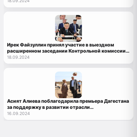
18.09.2024
Ирек Файзуллин принял участие в выездном
расширенном заседании Контрольной комиссии
Казначейства России в Республике Дагестан
18.09.2024
Асият Алиева поблагодарила премьера Дагестана
за поддержку в развитии отрасли
виноградарства
16.09.2024