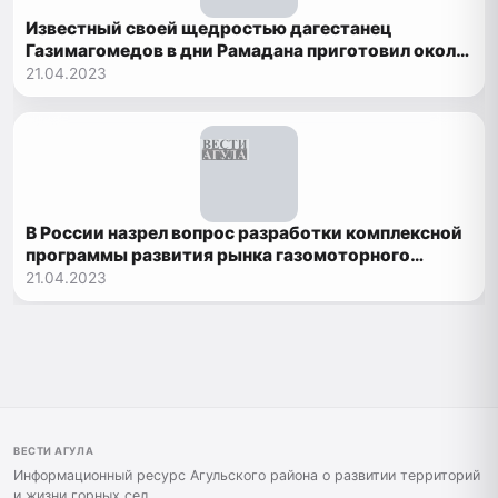
Известный своей щедростью дагестанец
Газимагомедов в дни Рамадана приготовил около
60 тыс порций плова
21.04.2023
В России назрел вопрос разработки комплексной
программы развития рынка газомоторного
топлива
21.04.2023
ВЕСТИ АГУЛА
Информационный ресурс Агульского района о развитии территорий
и жизни горных сел.