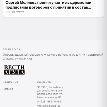
Сергей Меликов принял участие в церемонии
подписания договоров о принятии в состав
России новых территорий
30.09.2022
ВЕСТИ АГУЛА
Информационный ресурс Агульского района о развитии территорий
и жизни горных сел.
НАВИГАЦИЯ
КОНТАКТЫ
368380, Республика
Главная
Дагестан, Агульский
район, село Тпиг, ул.
Центральная, д. 60
8 (928) 986-48-83
vestiagula@mail.ru