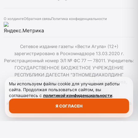
О холдинге
Обратная связь
Политика конфиденциальности
Сетевое издание газеты «Вести Агула» (12+)
зарегистрировано в Роскомнадзоре 13.03.2020 г.
Регистрационный номер ЭЛ № ФС 77 — 78011. Учредитель:
ГОСУДАРСТВЕННОЕ БЮДЖЕТНОЕ УЧРЕЖДЕНИЕ
РЕСПУБЛИКИ ДАГЕСТАН "ЭТНОМЕДИАХОЛДИНГ
"ДАГЕСТАН". Главный редактор — А.А. Магомедова,
Мы используем файлы cookie для улучшения работы
vestiagul@etnomediadag.ru Телефон редакции:
сайта. Продолжая пользоваться сайтом, вы
соглашаетесь с
политикой конфиденциальности
.
+79898808732 Телефон: +79289864883. При
использовании материалов сайта активная гиперссылка
Я СОГЛАСЕН
на vestiagula.ru обязательна.