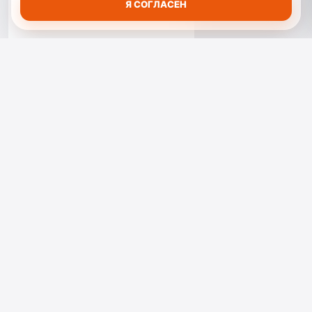
Я СОГЛАСЕН
ВЕСТИ АГУЛА
Информационный ресурс Агульского района о развитии территорий
и жизни горных сел.
НАВИГАЦИЯ
КОНТАКТЫ
368380, Республика
Главная
Дагестан, Агульский
район, село Тпиг, ул.
Центральная, д. 60
8 (928) 986-48-83
vestiagula@mail.ru