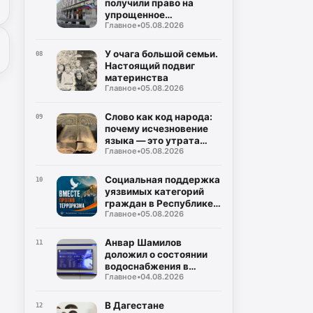
получили право на
упрощенное
Главное
•
05.08.2026
заключение
соцконтракта
У очага большой семьи.
08
Настоящий подвиг
материнства
Главное
•
05.08.2026
Слово как код народа:
09
почему исчезновение
языка — это утрата
Главное
•
05.08.2026
мира
Социальная поддержка
10
уязвимых категорий
граждан в Республике
Главное
•
05.08.2026
Дагестан
Анвар Шамилов
11
доложил о состоянии
водоснабжения в
Главное
•
04.08.2026
районах и городах
Дагестана
В Дагестане
12