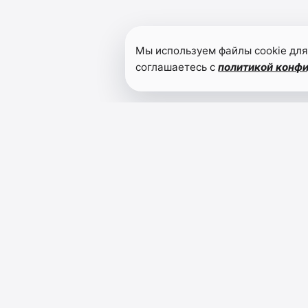
Мы используем файлы cookie для
соглашаетесь с
политикой конф
Читайте также
Сергей
Меликов-«Ваши
близкие –
герои для