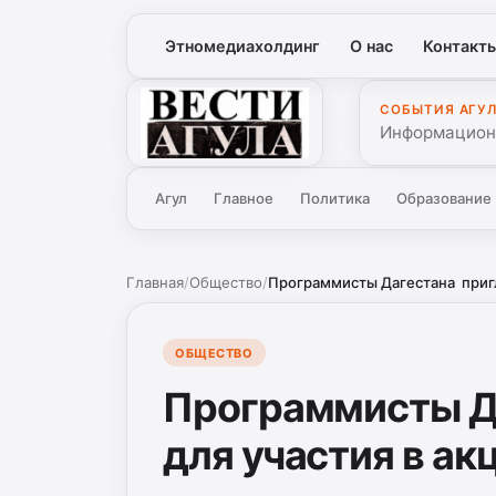
Этномедиахолдинг
О нас
Контакт
СОБЫТИЯ АГУ
Вести Агула
Информационн
Агул
Главное
Политика
Образование
Главная
/
Общество
/
Программисты Дагестана пригл
ОБЩЕСТВО
Программисты Д
для участия в ак