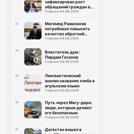
зафиксирован рост
обращений граждан в
Главное
•
04.08.2026
органы власти
Магомед Рамазанов
13
потребовал повысить
качество обратной
Главное
•
04.08.2026
связи с населением
14
Властитель дум :
Пирдам Гасанов
Главное
•
04.08.2026
Лингвистический
15
анализ названия хлеба в
агульском языке
Главное
•
04.08.2026
Путь через Магу-дере:
16
люди, которые делают
его безопасным
Главное
•
04.08.2026
Дагестан вошел в
17