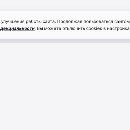
 улучшения работы сайта. Продолжая пользоваться сайтом
иденциальности
. Вы можете отключить cookies в настройка
Центру
9 дек
агрохимической
в Рос
службы
отмеч
Дагестана
День