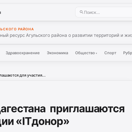
ы
ЛЬСКОГО РАЙОНА
ый ресурс Агульского района о развитии территорий и жиз
Здравоохранение
Экономика
Общество
Спорт
Руб
▾
ашаются для участия...
агестана приглашаются
ции «ITдонор»