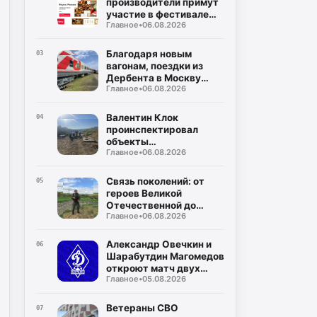
производители примут
участие в фестивале
Главное
•
06.08.2026
«Вкусы России»
Благодаря новым
03
вагонам, поездки из
Дербента в Москву
Главное
•
06.08.2026
станут комфортнее
Валентин Клок
04
проинспектировал
объекты
Главное
•
06.08.2026
водоснабжения в
Буйнакском районе
Связь поколений: от
05
героев Великой
Отечественной до
Главное
•
06.08.2026
защитников СВО
Александр Овечкин и
06
Шарабутдин Магомедов
откроют матч двух
Главное
•
05.08.2026
«Динамо»
Ветераны СВО
07