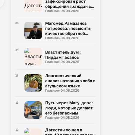
зафиксирован рост
обращений граждан в
Главное
•
04.08.2026
органы власти
Магомед Рамазанов
08
потребовал повысить
качество обратной
Главное
•
04.08.2026
связи с населением
09
Властитель дум :
Пирдам Гасанов
Главное
•
04.08.2026
Лингвистический
10
анализ названия хлеба в
агульском языке
Главное
•
04.08.2026
Путь через Магу-дере:
11
люди, которые делают
его безопасным
Главное
•
04.08.2026
Дагестан вошел в
12