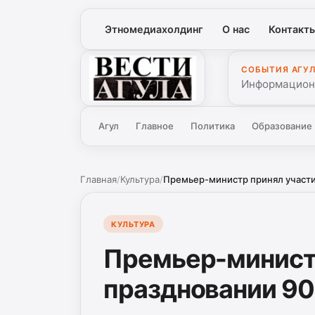
Этномедиахолдинг
О нас
Контакт
СОБЫТИЯ АГУ
Вести Агула
Информационн
Агул
Главное
Политика
Образование
Главная
/
Культура
/
Премьер-министр принял участие
КУЛЬТУРА
Премьер-министр
праздновании 90