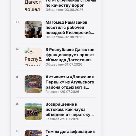
топ-10 регионов страны
по качеству дорог
Общество
•
03.08.2026
Магомед Рамазанов
13
посетил с рабочей
поездкой Кизлярский
Общество
•
02.08.2026
район
В Республике Дагестан
14
функционирует проект
«Команда Дагестана»
Общество
•
31.07.2026
Активисты «Движения
15
Первых» из Агульского
района отдыхают в
Главное
•
29.07.2026
лагере «Солнечный
берег»
Возвращение к
16
истокам: как наука
объединяет чирагскую
Главное
•
29.07.2026
молодежь
Темпы догазификации в
17