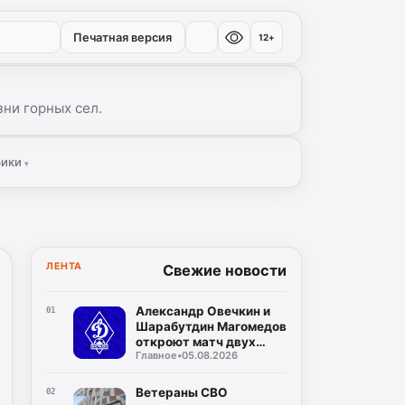
Печатная версия
12+
ни горных сел.
рики
▾
ЛЕНТА
Свежие новости
Александр Овечкин и
01
Шарабутдин Магомедов
откроют матч двух
Главное
•
05.08.2026
«Динамо»
Ветераны СВО
02