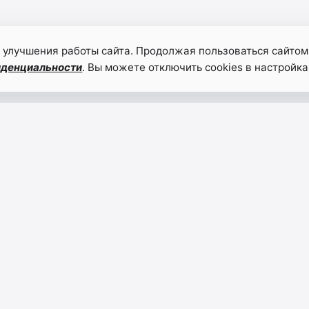
 улучшения работы сайта. Продолжая пользоваться сайтом
иденциальности
. Вы можете отключить cookies в настройка
Участковый
Влад
отчитался
Иван
перед
призв
жителями
совет