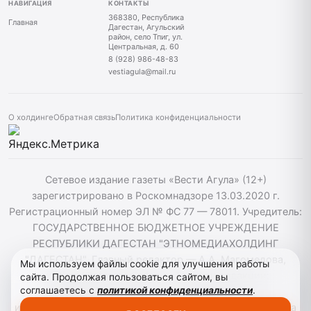
НАВИГАЦИЯ
КОНТАКТЫ
368380, Республика
Главная
Дагестан, Агульский
район, село Тпиг, ул.
Центральная, д. 60
8 (928) 986-48-83
vestiagula@mail.ru
О холдинге
Обратная связь
Политика конфиденциальности
Сетевое издание газеты «Вести Агула» (12+)
зарегистрировано в Роскомнадзоре 13.03.2020 г.
Регистрационный номер ЭЛ № ФС 77 — 78011. Учредитель:
ГОСУДАРСТВЕННОЕ БЮДЖЕТНОЕ УЧРЕЖДЕНИЕ
РЕСПУБЛИКИ ДАГЕСТАН "ЭТНОМЕДИАХОЛДИНГ
"ДАГЕСТАН". Главный редактор — А.А. Магомедова,
Мы используем файлы cookie для улучшения работы
vestiagul@etnomediadag.ru Телефон редакции:
сайта. Продолжая пользоваться сайтом, вы
соглашаетесь с
политикой конфиденциальности
.
+79898808732 Телефон: +79289864883. При
использовании материалов сайта активная гиперссылка