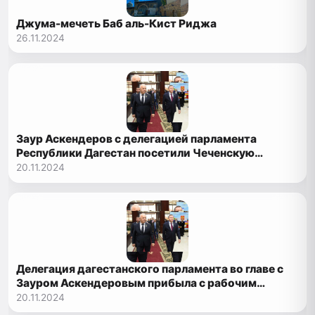
Джума-мечеть Баб аль-Кист Риджа
26.11.2024
Заур Аскендеров с делегацией парламента
Республики Дагестан посетили Чеченскую
Республику
20.11.2024
Делегация дагестанского парламента во главе с
Зауром Аскендеровым прибыла с рабочим
визитом в Чеченскую Республику
20.11.2024