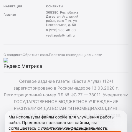
НАВИГАЦИЯ
КОНТАКТЫ
368380, Республика
Главная
Дагестан, Агульский
район, село Тпиг, ул.
Центральная, д. 60
8 (928) 986-48-83
vestiagula@mail.ru
О холдинге
Обратная связь
Политика конфиденциальности
Сетевое издание газеты «Вести Агула» (12+)
зарегистрировано в Роскомнадзоре 13.03.2020 г.
Регистрационный номер ЭЛ № ФС 77 — 78011. Учредитель:
ГОСУДАРСТВЕННОЕ БЮДЖЕТНОЕ УЧРЕЖДЕНИЕ
РЕСПУБЛИКИ ДАГЕСТАН "ЭТНОМЕДИАХОЛДИНГ
"ДАГЕСТАН". Главный редактор — А.А. Магомедова,
Мы используем файлы cookie для улучшения работы
vestiagul@etnomediadag.ru Телефон редакции:
сайта. Продолжая пользоваться сайтом, вы
соглашаетесь с
политикой конфиденциальности
.
+79898808732 Телефон: +79289864883. При