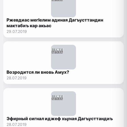
Ржевдиас мегIелим адиная Дагъусттандин
мактабиъ кар акьас
29.07.2019
Возродится ли вновь Амух?
28.07.2019
Эфирный сигнал иджеф хьуная Дагъусттандиъ
28.07.2019