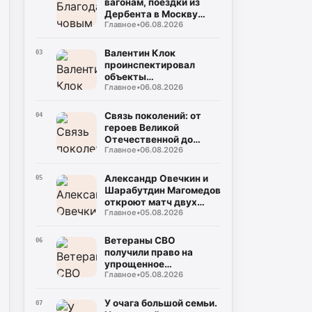
вагонам, поездки из
Дербента в Москву
Главное
•
06.08.2026
станут комфортнее
Валентин Клок
03
проинспектировал
объекты
Главное
•
06.08.2026
водоснабжения в
Буйнакском районе
Связь поколений: от
04
героев Великой
Отечественной до
Главное
•
06.08.2026
защитников СВО
Александр Овечкин и
05
Шарабутдин Магомедов
откроют матч двух
Главное
•
05.08.2026
«Динамо»
Ветераны СВО
06
получили право на
упрощенное
Главное
•
05.08.2026
заключение
соцконтракта
У очага большой семьи.
07