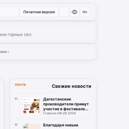
Печатная версия
12+
ни горных сел.
рики
▾
ЛЕНТА
Свежие новости
Дагестанские
01
производители примут
участие в фестивале
Главное
•
06.08.2026
«Вкусы России»
Благодаря новым
02