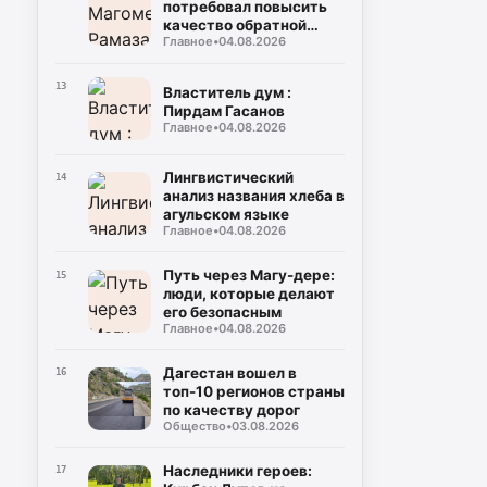
потребовал повысить
качество обратной
Главное
•
04.08.2026
связи с населением
13
Властитель дум :
Пирдам Гасанов
Главное
•
04.08.2026
Лингвистический
14
анализ названия хлеба в
агульском языке
Главное
•
04.08.2026
Путь через Магу-дере:
15
люди, которые делают
его безопасным
Главное
•
04.08.2026
Дагестан вошел в
16
топ-10 регионов страны
по качеству дорог
Общество
•
03.08.2026
Наследники героев:
17