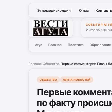
Этномедиахолдинг
О нас
Контакт
СОБЫТИЯ АГУ
Вести Агула
Информационн
Агул
Главное
Политика
Образование
Главная
/
Общество
/
Первые комментарии Главы Даге
ОБЩЕСТВО
ЛЕНТА НОВОСТЕЙ
Первые коммент
по факту происше