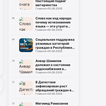
Настоящий подвиг
материнства
Главное
•
05.08.2026
Слово как код народа:
08
почему исчезновение
языка — это утрата
Главное
•
05.08.2026
мира
Социальная поддержка
09
уязвимых категорий
граждан в Республике
Главное
•
05.08.2026
Дагестан
Анвар Шамилов
10
доложил о состоянии
водоснабжения в
Главное
•
04.08.2026
районах и городах
Дагестана
В Дагестане
11
зафиксирован рост
обращений граждан в
Главное
•
04.08.2026
органы власти
Магомед Рамазанов
12