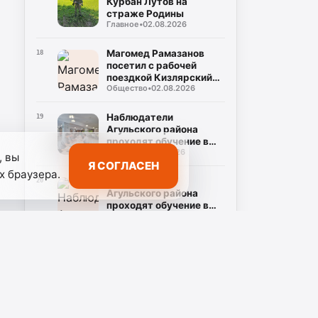
Курбан Лутов на
страже Родины
Главное
•
02.08.2026
Магомед Рамазанов
18
посетил с рабочей
поездкой Кизлярский
Общество
•
02.08.2026
район
Наблюдатели
19
Агульского района
проходят обучение в
Главное
•
01.08.2026
Дербенте
, вы
Я СОГЛАСЕН
х браузера.
Наблюдатели
20
Агульского района
проходят обучение в
Главное
•
01.08.2026
Дербенте
Гордимся