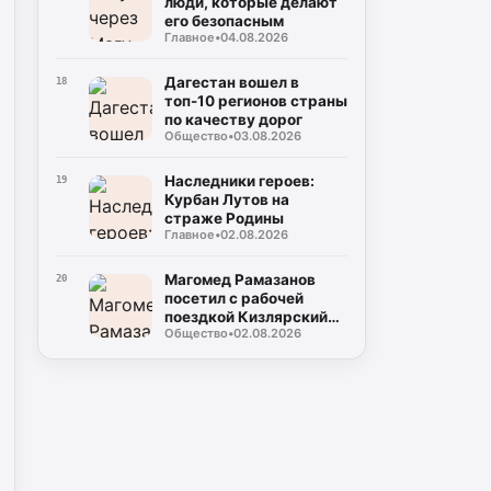
люди, которые делают
его безопасным
Главное
•
04.08.2026
Дагестан вошел в
18
топ-10 регионов страны
по качеству дорог
Общество
•
03.08.2026
Наследники героев:
19
Курбан Лутов на
страже Родины
Главное
•
02.08.2026
Магомед Рамазанов
20
посетил с рабочей
поездкой Кизлярский
Общество
•
02.08.2026
район