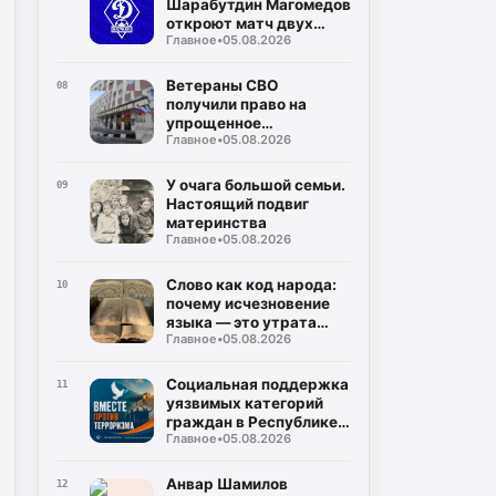
Шарабутдин Магомедов
откроют матч двух
Главное
•
05.08.2026
«Динамо»
Ветераны СВО
08
получили право на
упрощенное
Главное
•
05.08.2026
заключение
соцконтракта
У очага большой семьи.
09
Настоящий подвиг
материнства
Главное
•
05.08.2026
Слово как код народа:
10
почему исчезновение
языка — это утрата
Главное
•
05.08.2026
мира
Социальная поддержка
11
уязвимых категорий
граждан в Республике
Главное
•
05.08.2026
Дагестан
Анвар Шамилов
12