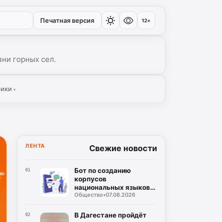
Печатная версия
12+
ни горных сел.
рики
▾
ЛЕНТА
Свежие новости
Бот по созданию
01
корпусов
национальных языков
Общество
•
07.08.2026
дагестанских народов
разработан в регионе
В Дагестане пройдёт
02