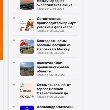
международная
экологическая акция
Главное
•
07.08.2026
«Чистый Каспий»
Дагестанские
03
производители примут
участие в фестивале
Главное
•
06.08.2026
«Вкусы России»
Благодаря новым
04
вагонам, поездки из
Дербента в Москву
Главное
•
06.08.2026
станут комфортнее
Валентин Клок
05
проинспектировал
объекты
Главное
•
06.08.2026
водоснабжения в
Буйнакском районе
Связь поколений: от
06
героев Великой
Отечественной до
Главное
•
06.08.2026
защитников СВО
Александр Овечкин и
07