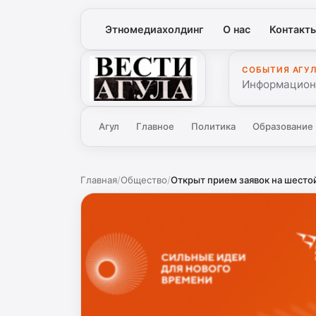
Этномедиахолдинг
О нас
Контакт
СОБЫТИЯ АГУ
Вести Агула
Информационн
Агул
Главное
Политика
Образование
Главная
/
Общество
/
Открыт прием заявок на шесто