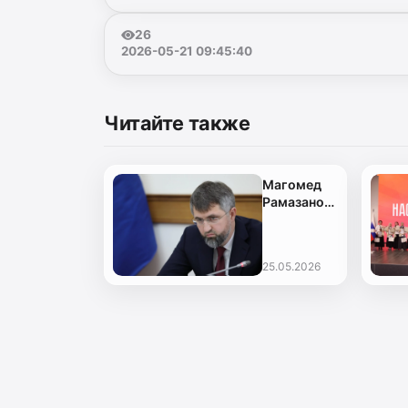
26
2026-05-21 09:45:40
Читайте также
Магомед
Рамазанов
подчеркнул
важность
обеспечения
25.05.2026
летнего
отдыха для
детей из
социально
незащищенных
слоев
населения