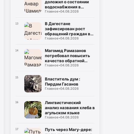
доложил о состоянии
водоснабжения в
Главное
•
04.08.2026
районах и городах
Дагестана
В Дагестане
13
зафиксирован рост
обращений граждан в
Главное
•
04.08.2026
органы власти
Магомед Рамазанов
14
потребовал повысить
качество обратной
Главное
•
04.08.2026
связи с населением
15
Властитель дум :
Пирдам Гасанов
Главное
•
04.08.2026
Лингвистический
16
анализ названия хлеба в
агульском языке
Главное
•
04.08.2026
Путь через Магу-дере:
17