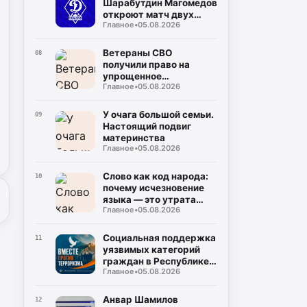
Шарабутдин Магомедов
откроют матч двух
Главное
•
05.08.2026
«Динамо»
Ветераны СВО
08
получили право на
упрощенное
Главное
•
05.08.2026
заключение
соцконтракта
У очага большой семьи.
09
Настоящий подвиг
материнства
Главное
•
05.08.2026
Слово как код народа:
10
почему исчезновение
языка — это утрата
Главное
•
05.08.2026
мира
Социальная поддержка
11
уязвимых категорий
граждан в Республике
Главное
•
05.08.2026
Дагестан
Анвар Шамилов
12