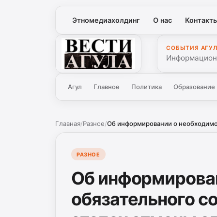
Этномедиахолдинг
О нас
Контакт
СОБЫТИЯ АГУ
Вести Агула
Информационн
Агул
Главное
Политика
Образование
Главная
/
Разное
/
Об информировании о необходимос
РАЗНОЕ
Об информирова
обязательного с