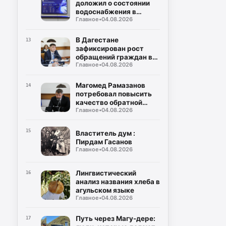
доложил о состоянии
водоснабжения в
Главное
•
04.08.2026
районах и городах
Дагестана
В Дагестане
13
зафиксирован рост
обращений граждан в
Главное
•
04.08.2026
органы власти
Магомед Рамазанов
14
потребовал повысить
качество обратной
Главное
•
04.08.2026
связи с населением
15
Властитель дум :
Пирдам Гасанов
Главное
•
04.08.2026
Лингвистический
16
анализ названия хлеба в
агульском языке
Главное
•
04.08.2026
Путь через Магу-дере:
17