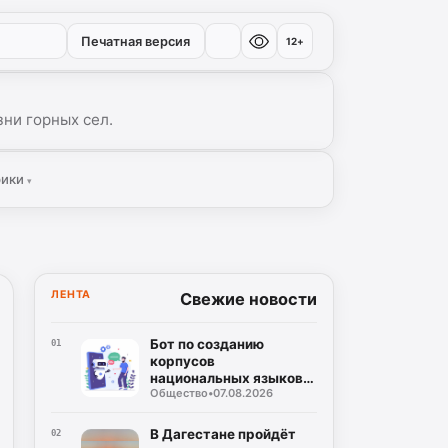
Печатная версия
12+
ни горных сел.
рики
▾
ЛЕНТА
Свежие новости
Бот по созданию
01
корпусов
национальных языков
Общество
•
07.08.2026
дагестанских народов
разработан в регионе
В Дагестане пройдёт
02