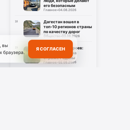
люди, которые делают
его безопасным
Главное
•
04.08.2026
Дагестан вошел в
18
топ-10 регионов страны
по качеству дорог
Общество
•
03.08.2026
, вы
Наследники героев:
Я СОГЛАСЕН
19
х браузера.
Курбан Лутов на
страже Родины
Главное
•
02.08.2026
Магомед Рамазанов
20
посетил с рабочей
поездкой Кизлярский
Общество
•
02.08.2026
район
танские
Артёму