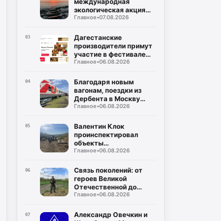
международная
экологическая акция
Главное
•
07.08.2026
«Чистый Каспий»
Дагестанские
03
производители примут
участие в фестивале
Главное
•
06.08.2026
«Вкусы России»
Благодаря новым
04
вагонам, поездки из
Дербента в Москву
Главное
•
06.08.2026
станут комфортнее
Валентин Клок
05
проинспектировал
объекты
Главное
•
06.08.2026
водоснабжения в
Буйнакском районе
Связь поколений: от
06
героев Великой
Отечественной до
Главное
•
06.08.2026
защитников СВО
Александр Овечкин и
07