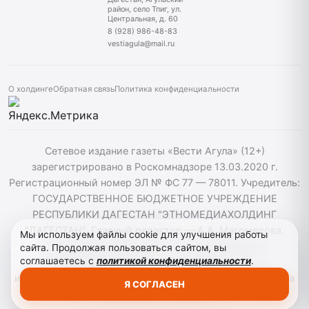
район, село Тпиг, ул.
Центральная, д. 60
8 (928) 986-48-83
vestiagula@mail.ru
О холдинге
Обратная связь
Политика конфиденциальности
Сетевое издание газеты «Вести Агула» (12+)
зарегистрировано в Роскомнадзоре 13.03.2020 г.
Регистрационный номер ЭЛ № ФС 77 — 78011. Учредитель:
ГОСУДАРСТВЕННОЕ БЮДЖЕТНОЕ УЧРЕЖДЕНИЕ
РЕСПУБЛИКИ ДАГЕСТАН "ЭТНОМЕДИАХОЛДИНГ
"ДАГЕСТАН". Главный редактор — А.А. Магомедова,
Мы используем файлы cookie для улучшения работы
vestiagul@etnomediadag.ru Телефон редакции:
сайта. Продолжая пользоваться сайтом, вы
соглашаетесь с
политикой конфиденциальности
.
+79898808732 Телефон: +79289864883. При
использовании материалов сайта активная гиперссылка
Я СОГЛАСЕН
на vestiagula.ru обязательна.