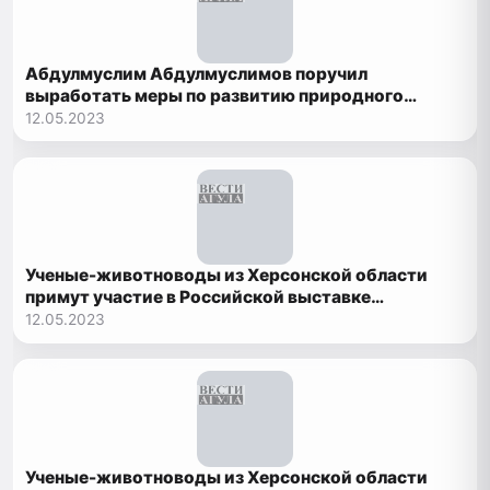
Абдулмуслим Абдулмуслимов поручил
выработать меры по развитию природного
заповедника «Дагестанский»
12.05.2023
Ученые-животноводы из Херсонской области
примут участие в Российской выставке
племенных овец и коз в Дагестане
12.05.2023
Ученые-животноводы из Херсонской области