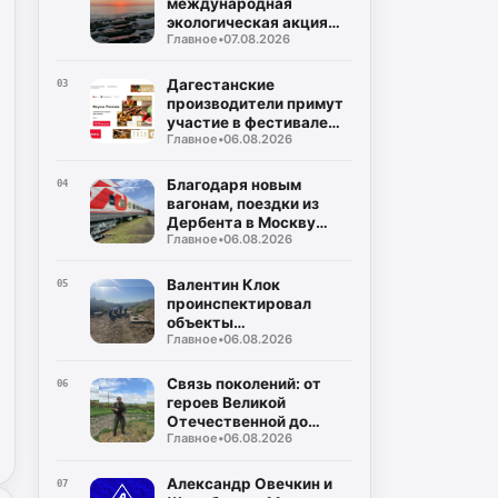
международная
экологическая акция
Главное
•
07.08.2026
«Чистый Каспий»
Дагестанские
03
производители примут
участие в фестивале
Главное
•
06.08.2026
«Вкусы России»
Благодаря новым
04
вагонам, поездки из
Дербента в Москву
Главное
•
06.08.2026
станут комфортнее
Валентин Клок
05
проинспектировал
объекты
Главное
•
06.08.2026
водоснабжения в
Буйнакском районе
Связь поколений: от
06
героев Великой
Отечественной до
Главное
•
06.08.2026
защитников СВО
Александр Овечкин и
07