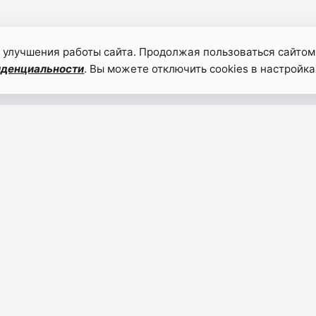
 улучшения работы сайта. Продолжая пользоваться сайтом
иденциальности
. Вы можете отключить cookies в настройка
Депутат
Гасан
Хабибулла
Осма
Магомедов
орган
поздравил
празд