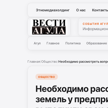
Этномедиахолдинг
О нас
Контакт
СОБЫТИЯ АГУ
Вести Агула
Информационн
Агул
Главное
Политика
Образование
Главная
/
Общество
/
Необходимо рассмотреть вопрос
ОБЩЕСТВО
Необходимо расс
земель у предпр