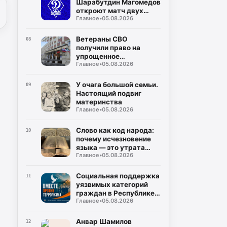
Шарабутдин Магомедов
откроют матч двух
Главное
•
05.08.2026
«Динамо»
Ветераны СВО
08
получили право на
упрощенное
Главное
•
05.08.2026
заключение
соцконтракта
У очага большой семьи.
09
Настоящий подвиг
материнства
Главное
•
05.08.2026
Слово как код народа:
10
почему исчезновение
языка — это утрата
Главное
•
05.08.2026
мира
Социальная поддержка
11
уязвимых категорий
граждан в Республике
Главное
•
05.08.2026
Дагестан
Анвар Шамилов
12