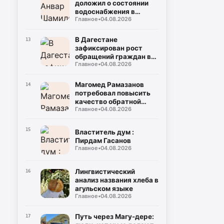
доложил о состоянии
водоснабжения в
Главное
•
04.08.2026
районах и городах
Дагестана
В Дагестане
13
зафиксирован рост
обращений граждан в
Главное
•
04.08.2026
органы власти
Магомед Рамазанов
14
потребовал повысить
качество обратной
Главное
•
04.08.2026
связи с населением
15
Властитель дум :
Пирдам Гасанов
Главное
•
04.08.2026
Лингвистический
16
анализ названия хлеба в
агульском языке
Главное
•
04.08.2026
Путь через Магу-дере:
17