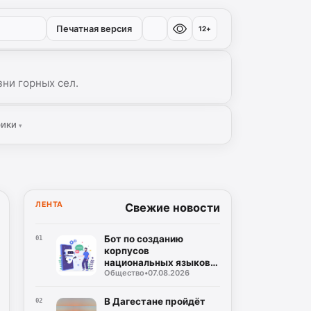
Печатная версия
12+
ни горных сел.
рики
▾
ЛЕНТА
Свежие новости
Бот по созданию
01
корпусов
национальных языков
Общество
•
07.08.2026
дагестанских народов
разработан в регионе
В Дагестане пройдёт
02