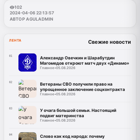
102
2024-04-06 22:13:57
АВТОР AGULADMIN
ЛЕНТА
Свежие новости
01
Александр Овечкин и Шарабутдин
Магомедов откроют матч двух «Динамо»
Главное
•
05.08.2026
02
Ветераны СВО получили право на
упрощенное заключение соцконтракта
Главное
•
05.08.2026
03
У очага большой семьи. Настоящий
подвиг материнства
Главное
•
05.08.2026
04
Слово как код народа: почему