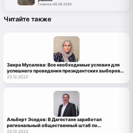
Главное
•
06.08.2026
Читайте также
Заира Мусалова: Все необходимые условия для
успешного проведения президентских выборов
созданы
23.12.2023
Альберт Эседов: В Дагестане заработал
региональный общественный штаб по
наблюдению за выборами
23.12.2023