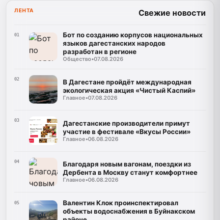
ЛЕНТА
Свежие новости
Бот по созданию корпусов национальных
01
языков дагестанских народов
разработан в регионе
Общество
•
07.08.2026
02
В Дагестане пройдёт международная
экологическая акция «Чистый Каспий»
Главное
•
07.08.2026
03
Дагестанские производители примут
участие в фестивале «Вкусы России»
Главное
•
06.08.2026
04
Благодаря новым вагонам, поездки из
Дербента в Москву станут комфортнее
Главное
•
06.08.2026
Валентин Клок проинспектировал
05
объекты водоснабжения в Буйнакском
районе