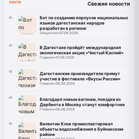
ЛЕНТА
Свежие новости
Бот по созданию корпусов национальных
01
языков дагестанских народов
разработан в регионе
Общество
•
07.08.2026
02
В Дагестане пройдёт международная
экологическая акция «Чистый Каспий»
Главное
•
07.08.2026
03
Дагестанские производители примут
участие в фестивале «Вкусы России»
Главное
•
06.08.2026
04
Благодаря новым вагонам, поездки из
Дербента в Москву станут комфортнее
Главное
•
06.08.2026
Валентин Клок проинспектировал
05
объекты водоснабжения в Буйнакском
районе
Главное
•
06.08.2026