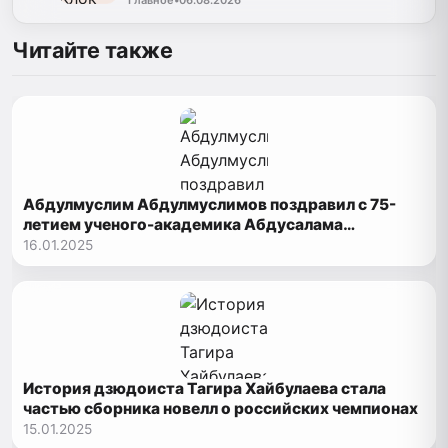
Читайте также
Абдулмуслим Абдулмуслимов поздравил с 75-
летием ученого-академика Абдусалама
Хожокова
16.01.2025
История дзюдоиста Тагира Хайбулаева стала
частью сборника новелл о российских чемпионах
15.01.2025