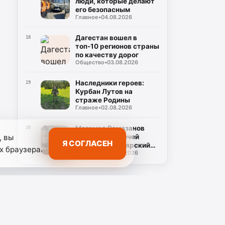
люди, которые делают
его безопасным
Главное
•
04.08.2026
Дагестан вошел в
18
топ-10 регионов страны
по качеству дорог
Общество
•
03.08.2026
Наследники героев:
19
Курбан Лутов на
страже Родины
Главное
•
02.08.2026
Магомед Рамазанов
20
посетил с рабочей
, вы
Я СОГЛАСЕН
поездкой Кизлярский
х браузера.
Общество
•
02.08.2026
район
абря
Открытие