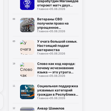
Шарабутдин Магомедов
откроют матч двух
Главное
•
05.08.2026
«Динамо»
Ветераны СВО
08
получили право на
упрощенное
Главное
•
05.08.2026
заключение
соцконтракта
У очага большой семьи.
09
Настоящий подвиг
материнства
Главное
•
05.08.2026
Слово как код народа:
10
почему исчезновение
языка — это утрата
Главное
•
05.08.2026
мира
Социальная поддержка
11
уязвимых категорий
граждан в Республике
Главное
•
05.08.2026
Дагестан
Анвар Шамилов
12