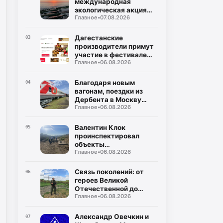
международная
экологическая акция
Главное
•
07.08.2026
«Чистый Каспий»
Дагестанские
03
производители примут
участие в фестивале
Главное
•
06.08.2026
«Вкусы России»
Благодаря новым
04
вагонам, поездки из
Дербента в Москву
Главное
•
06.08.2026
станут комфортнее
Валентин Клок
05
проинспектировал
объекты
Главное
•
06.08.2026
водоснабжения в
Буйнакском районе
Связь поколений: от
06
героев Великой
Отечественной до
Главное
•
06.08.2026
защитников СВО
Александр Овечкин и
07