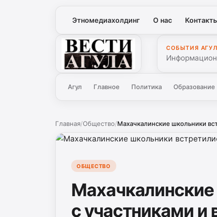
Этномедиахолдинг
О нас
Контакт
СОБЫТИЯ АГУ
Вести Агула
Информационн
Агул
Главное
Политика
Образование
Главная
/
Общество
/
Махачкалинские школьники встр
ОБЩЕСТВО
Махачкалинские
с участниками и