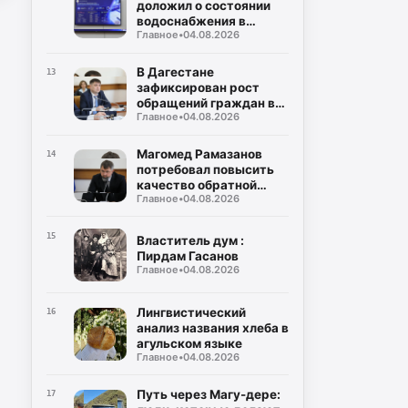
доложил о состоянии
водоснабжения в
Главное
•
04.08.2026
районах и городах
Дагестана
В Дагестане
13
зафиксирован рост
обращений граждан в
Главное
•
04.08.2026
органы власти
Магомед Рамазанов
14
потребовал повысить
качество обратной
Главное
•
04.08.2026
связи с населением
15
Властитель дум :
Пирдам Гасанов
Главное
•
04.08.2026
Лингвистический
16
анализ названия хлеба в
агульском языке
Главное
•
04.08.2026
Путь через Магу-дере:
17