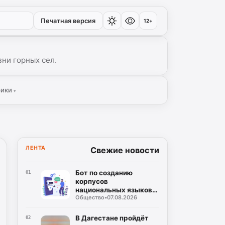
Печатная версия
12+
ни горных сел.
рики
▾
ЛЕНТА
Свежие новости
Бот по созданию
01
корпусов
национальных языков
Общество
•
07.08.2026
дагестанских народов
разработан в регионе
В Дагестане пройдёт
02