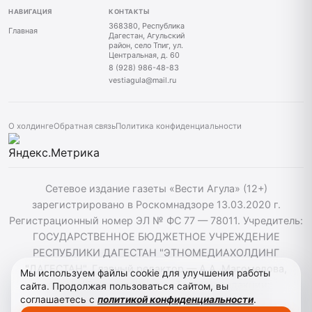
НАВИГАЦИЯ
КОНТАКТЫ
368380, Республика
Главная
Дагестан, Агульский
район, село Тпиг, ул.
Центральная, д. 60
8 (928) 986-48-83
vestiagula@mail.ru
О холдинге
Обратная связь
Политика конфиденциальности
Сетевое издание газеты «Вести Агула» (12+)
зарегистрировано в Роскомнадзоре 13.03.2020 г.
Регистрационный номер ЭЛ № ФС 77 — 78011. Учредитель:
ГОСУДАРСТВЕННОЕ БЮДЖЕТНОЕ УЧРЕЖДЕНИЕ
РЕСПУБЛИКИ ДАГЕСТАН "ЭТНОМЕДИАХОЛДИНГ
"ДАГЕСТАН". Главный редактор — А.А. Магомедова,
Мы используем файлы cookie для улучшения работы
vestiagul@etnomediadag.ru Телефон редакции:
сайта. Продолжая пользоваться сайтом, вы
соглашаетесь с
политикой конфиденциальности
.
+79898808732 Телефон: +79289864883. При