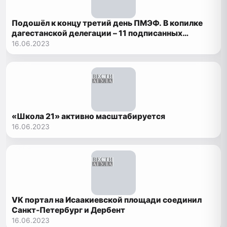
Подошёл к концу третий день ПМЭФ. В копилке
дагестанской делегации – 11 подписанных
соглашений
16.06.2023
«Школа 21» активно масштабируется
16.06.2023
VK портал на Исаакиевской площади соединил
Санкт-Петербург и Дербент
16.06.2023