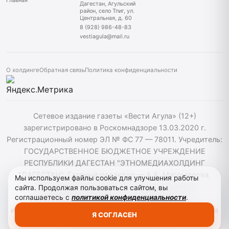
Главная
Дагестан, Агульский
район, село Тпиг, ул.
Центральная, д. 60
8 (928) 986-48-83
vestiagula@mail.ru
О холдинге
Обратная связь
Политика конфиденциальности
Сетевое издание газеты «Вести Агула» (12+)
зарегистрировано в Роскомнадзоре 13.03.2020 г.
Регистрационный номер ЭЛ № ФС 77 — 78011. Учредитель:
ГОСУДАРСТВЕННОЕ БЮДЖЕТНОЕ УЧРЕЖДЕНИЕ
РЕСПУБЛИКИ ДАГЕСТАН "ЭТНОМЕДИАХОЛДИНГ
"ДАГЕСТАН". Главный редактор — А.А. Магомедова,
Мы используем файлы cookie для улучшения работы
vestiagul@etnomediadag.ru Телефон редакции:
сайта. Продолжая пользоваться сайтом, вы
соглашаетесь с
политикой конфиденциальности
.
+79898808732 Телефон: +79289864883. При
использовании материалов сайта активная гиперссылка
Я СОГЛАСЕН
на vestiagula.ru обязательна.