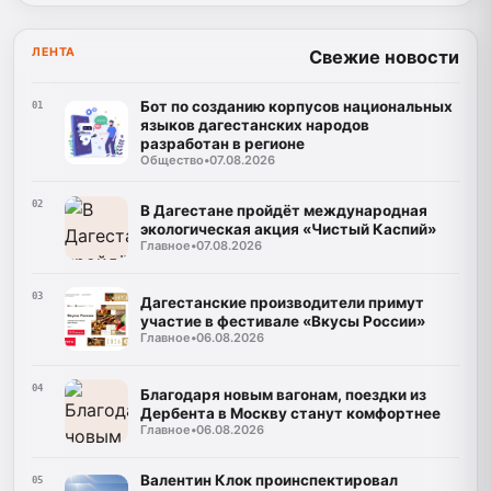
ЛЕНТА
Свежие новости
Бот по созданию корпусов национальных
01
языков дагестанских народов
разработан в регионе
Общество
•
07.08.2026
02
В Дагестане пройдёт международная
экологическая акция «Чистый Каспий»
Главное
•
07.08.2026
03
Дагестанские производители примут
участие в фестивале «Вкусы России»
Главное
•
06.08.2026
04
Благодаря новым вагонам, поездки из
Дербента в Москву станут комфортнее
Главное
•
06.08.2026
Валентин Клок проинспектировал
05