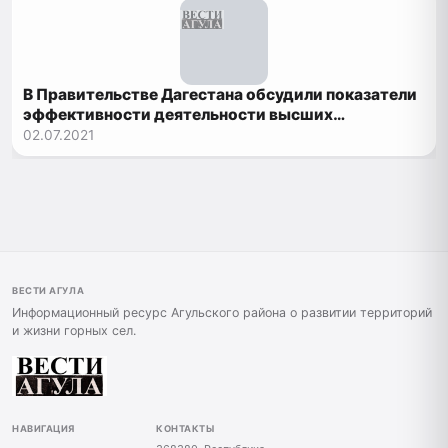
В Правительстве Дагестана обсудили показатели
эффективности деятельности высших
должностных лиц и органов исполнительной
02.07.2021
власти
ВЕСТИ АГУЛА
Информационный ресурс Агульского района о развитии территорий
и жизни горных сел.
НАВИГАЦИЯ
КОНТАКТЫ