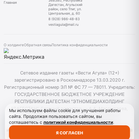
368380, Республика
Главная
Дагестан, Агульский
район, село Тпиг, ул.
Центральная, д. 60
8 (928) 986-48-83
vestiagula@mail.ru
О холдинге
Обратная связь
Политика конфиденциальности
Сетевое издание газеты «Вести Агула» (12+)
зарегистрировано в Роскомнадзоре 13.03.2020 г.
Регистрационный номер ЭЛ № ФС 77 — 78011. Учредитель:
ГОСУДАРСТВЕННОЕ БЮДЖЕТНОЕ УЧРЕЖДЕНИЕ
РЕСПУБЛИКИ ДАГЕСТАН "ЭТНОМЕДИАХОЛДИНГ
"ДАГЕСТАН". Главный редактор — А.А. Магомедова,
Мы используем файлы cookie для улучшения работы
vestiagul@etnomediadag.ru Телефон редакции:
сайта. Продолжая пользоваться сайтом, вы
соглашаетесь с
политикой конфиденциальности
.
+79898808732 Телефон: +79289864883. При
использовании материалов сайта активная гиперссылка
Я СОГЛАСЕН
на vestiagula.ru обязательна.