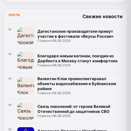
ЛЕНТА
Свежие новости
01
Дагестанские производители примут
участие в фестивале «Вкусы России»
Главное
•
06.08.2026
02
Благодаря новым вагонам, поездки из
Дербента в Москву станут комфортнее
Главное
•
06.08.2026
Валентин Клок проинспектировал
03
объекты водоснабжения в Буйнакском
районе
Главное
•
06.08.2026
04
Связь поколений: от героев Великой
Отечественной до защитников СВО
Главное
•
06.08.2026
05