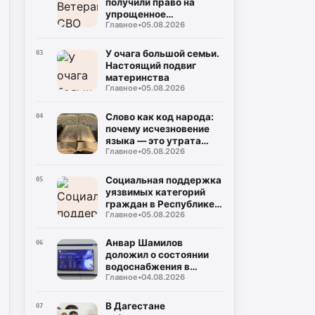
получили право на
упрощенное
Главное
•
05.08.2026
заключение
соцконтракта
У очага большой семьи.
03
Настоящий подвиг
материнства
Главное
•
05.08.2026
Слово как код народа:
04
почему исчезновение
языка — это утрата
Главное
•
05.08.2026
мира
Социальная поддержка
05
уязвимых категорий
граждан в Республике
Главное
•
05.08.2026
Дагестан
Анвар Шамилов
06
доложил о состоянии
водоснабжения в
Главное
•
04.08.2026
районах и городах
Дагестана
В Дагестане
07