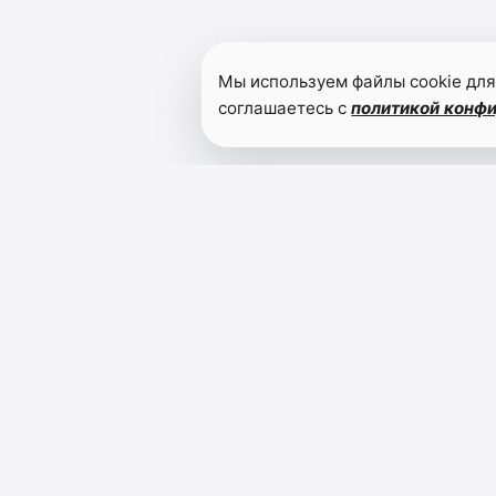
Мы используем файлы cookie для
соглашаетесь с
политикой конф
Читайте также
Арочные
мосты села
Шари
Агульского