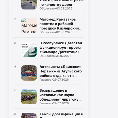
топ-10 регионов страны
по качеству дорог
Общество
•
03.08.2026
Магомед Рамазанов
13
посетил с рабочей
поездкой Кизлярский
Общество
•
02.08.2026
район
В Республике Дагестан
14
функционирует проект
«Команда Дагестана»
Общество
•
31.07.2026
Активисты «Движения
15
Первых» из Агульского
района отдыхают в
Главное
•
29.07.2026
лагере «Солнечный
берег»
Возвращение к
16
истокам: как наука
объединяет чирагскую
Главное
•
29.07.2026
молодежь
Темпы догазификации в
17