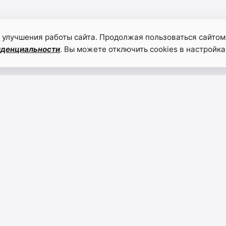
 улучшения работы сайта. Продолжая пользоваться сайтом
иденциальности
. Вы можете отключить cookies в настройка
В
В шко
Краснодарском
Агуль
крае
район
отметили
хвата