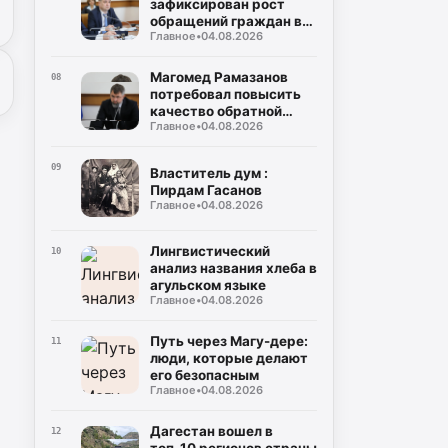
зафиксирован рост
обращений граждан в
Главное
•
04.08.2026
органы власти
Магомед Рамазанов
08
потребовал повысить
качество обратной
Главное
•
04.08.2026
связи с населением
09
Властитель дум :
Пирдам Гасанов
Главное
•
04.08.2026
Лингвистический
10
анализ названия хлеба в
агульском языке
Главное
•
04.08.2026
Путь через Магу-дере:
11
люди, которые делают
его безопасным
Главное
•
04.08.2026
Дагестан вошел в
12