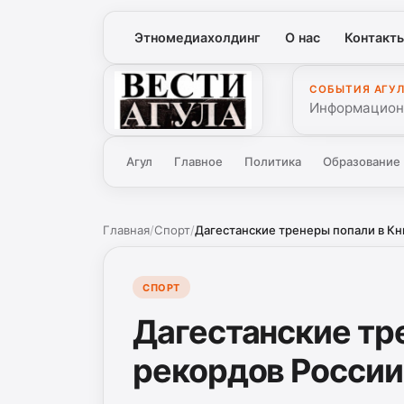
Этномедиахолдинг
О нас
Контакт
СОБЫТИЯ АГУ
Вести Агула
Информационн
Агул
Главное
Политика
Образование
Главная
/
Спорт
/
Дагестанские тренеры попали в Кни
СПОРТ
Дагестанские тр
рекордов России