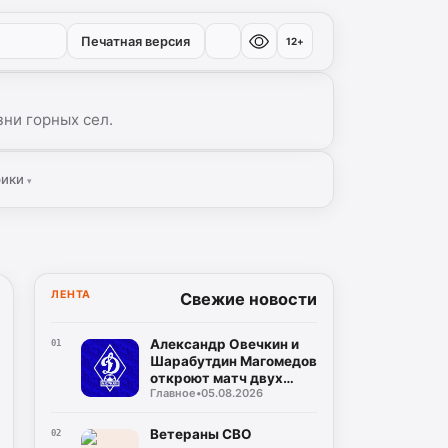
Печатная версия
12+
ни горных сел.
рики
▾
ЛЕНТА
Свежие новости
Александр Овечкин и
01
Шарабутдин Магомедов
откроют матч двух
Главное
•
05.08.2026
«Динамо»
Ветераны СВО
02